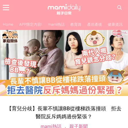
Home
APP限定內容!
mami熱話
教育路
產前產後
健康資訊
【育兒分歧】長輩不慎讓BB從樓梯跌落撞頭 拒去
醫院反斥媽媽過份緊張？
mami熱話
親子新聞