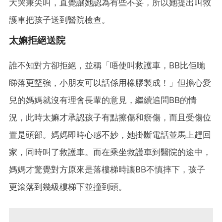
大哭兼尖叫，直覺讓她認為有些不妥，所以她提出叫救
護車把孩子送到醫院檢查。
太嫲拒絕送院
誰不知對方卻拒絕，並稱「唔使叫救護車，BB比佢哋
睇落更堅強，小朋友可以話係用橡膠製成！」但擔心愛
兒的媽媽就沒有理會長輩的意見，繼續追問BB的情
況，此時太嫲才承認孩子有點擦傷和瘀傷，而且受傷位
置是頭部。媽媽即時心感不妙，她掛斷電話並馬上趕回
家，同時叫了救護車。而在乘坐救護車到醫院的途中，
媽媽才驚覺對方原來是落樓梯時讓BB不慎摔下，孩子
更滾落到幾級樓梯下並撞到頭。