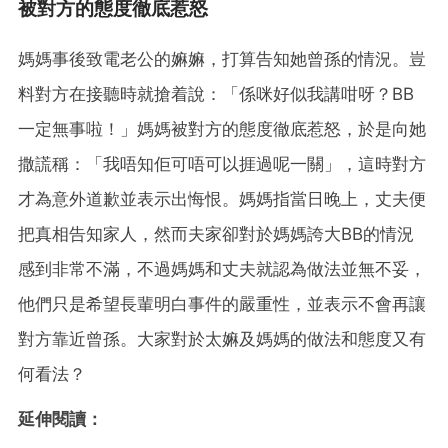
被對方的態度徹底惹怒
媽媽事後致電老公的嫲嫲，打算告知她曾孫的情況。豈
料對方在接聽時就搶着說：「係咪好似我講咁呀？BB
一定無事啦！」媽媽被對方的態度徹底惹怒，於是向她
撒謊稱：「我唔知佢可唔可以捱過呢一關」，這時對方
才為意外道歉並表示出悔恨。媽媽指當日晚上，丈夫便
把真相告知家人，然而夫家卻對於媽媽誇大BB的情況
感到非常不滿，不過媽媽和丈夫就認為做法並無不妥，
他們只是希望長輩明白事件的嚴重性，並表示不會再讓
對方靠近曾孫。大家對於太嫲及媽媽的做法和態度又有
何看法？
延伸閱讀：