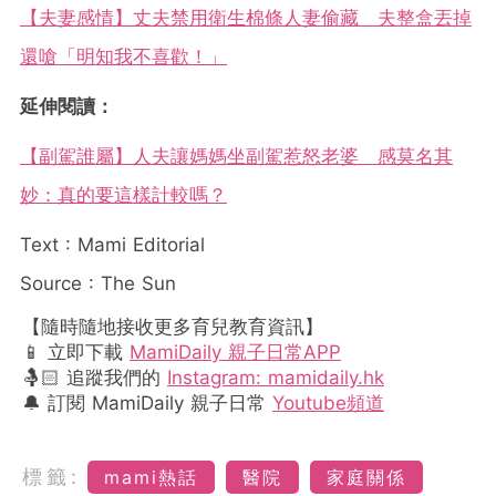
【夫妻感情】丈夫禁用衛生棉條人妻偷藏 夫整盒丟掉
還嗆「明知我不喜歡！」
延伸閱讀：
【副駕誰屬】人夫讓媽媽坐副駕惹怒老婆 感莫名其
妙：真的要這樣計較嗎？
Text : Mami Editorial
Source : The Sun
【隨時隨地接收更多育兒教育資訊】
📱 立即下載
MamiDaily 親子日常APP
🤱🏻 追蹤我們的
Instagram: mamidaily.hk
🔔 訂閱 MamiDaily 親子日常
Youtube頻道
標籤:
mami熱話
醫院
家庭關係