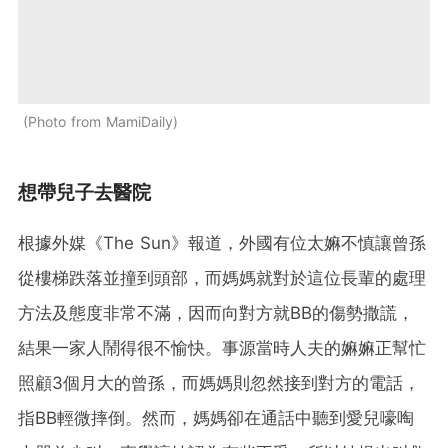
Photo from MamiDaily
想帶兒子去醫院
根據外媒《The Sun》報道，外國有位太嫲不慎讓曾孫
從樓梯跌落並撞到頭部，而媽媽就對於這位長輩的處理
方法及態度非常不滿，因而向對方就BB的傷勢撒謊，
結果一家人鬧得很不愉快。事源當時人夫的嫲嫲正幫忙
照顧3個月大的曾孫，而媽媽則忽然接到對方的電話，
指BB輕微摔倒。然而，媽媽卻在通話中聽到愛兒嚎啕