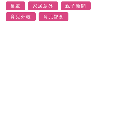
長輩
家居意外
親子新聞
育兒分歧
育兒觀念