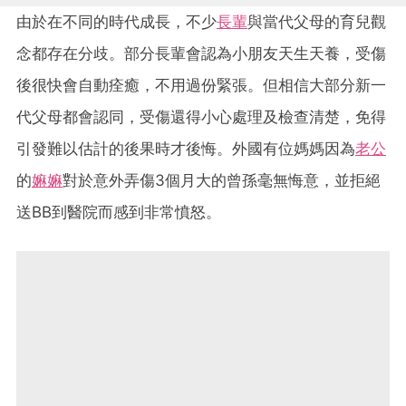
由於在不同的時代成長，不少
長輩
與當代父母的
育兒
觀
念都存在分歧。部分長輩會認為小朋友天生天養，受傷
後很快會自動痊癒，不用過份緊張。但相信大部分新一
代父母都會認同，受傷還得小心處理及檢查清楚，免得
引發難以估計的後果時才後悔。外國有位媽媽因為
老公
的
嫲嫲
對於意外弄傷3個月大的曾孫毫無悔意，並拒絕
送BB到醫院而感到非常憤怒。