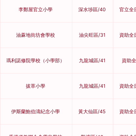
李鄭屋官立小學
深水埗區/40
官立全
油蔴地街坊會學校
油尖旺區/31
資助全
瑪利諾修院學校（小學部）
九龍城區/41
資助
拔萃小學
九龍城區/41
資助全
伊斯蘭鮑伯濤紀念小學
黃大仙區/45
資助全