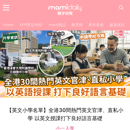
Home
APP限定內容!
mami熱話
教育路
產前產後
健康資訊
【英文小學名單】全港30間熱門英文官津、直私小
學 以英文授課打下良好語言基礎
小一入學