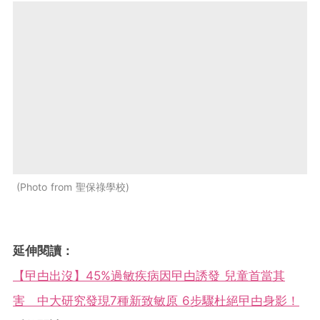
Photo from 聖保祿學校
延伸閱讀：
【曱甴出沒】45%過敏疾病因曱甴誘發 兒童首當其
害 中大研究發現7種新致敏原 6步驟杜絕曱甴身影！