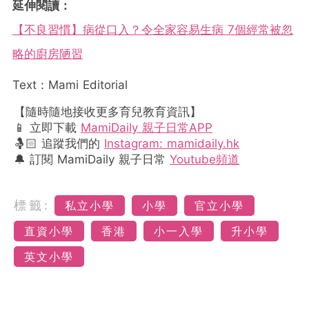
延伸閱讀：
【不良習慣】病從口入？令全家容易生病 7個經常被忽
略的廚房陋習
Text：Mami Editorial
【隨時隨地接收更多育兒教育資訊】
📱 立即下載
MamiDaily 親子日常APP
🤱🏻 追蹤我們的
Instagram: mamidaily.hk
🔔 訂閱 MamiDaily 親子日常
Youtube頻道
標籤:
私立小學
小學
官立小學
直資小學
香港
小一入學
升小學
英文小學