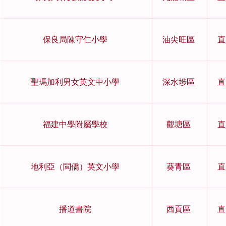
保良局陳守仁小學
油尖旺區
直
聖瑪加利男女英文中小學
深水埗區
直
福建中學附屬學校
觀塘區
直
地利亞（閩僑）英文小學
葵青區
直
播道書院
西貢區
直