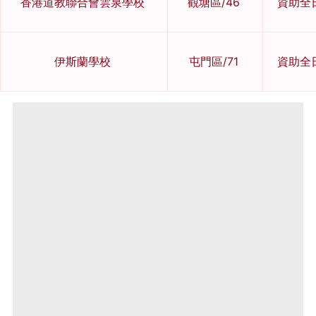
香港道教聯合會雲泉學校
觀塘區/46
資助全
伊斯蘭學校
屯門區/71
資助全