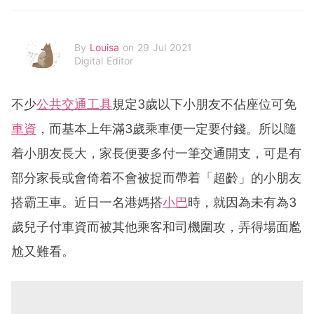
By
Louisa
on 29 Jul 2021
Digital Editor
不少
公共交通工具
規定3歲以下小朋友不佔座位可免
車資
，而基本上年滿3歲乘車便一定要付錢。所以隨
着小朋友長大，家長便要多付一筆交通開支，可是有
部分家長或會倚着不會被捉而帶着「超齡」的小朋友
搭霸王車。近日一名港媽搭
小巴
時，就因為未有為3
歲兒子付車資而被其他乘客和司機圍攻，弄得場面尷
尬又難看。