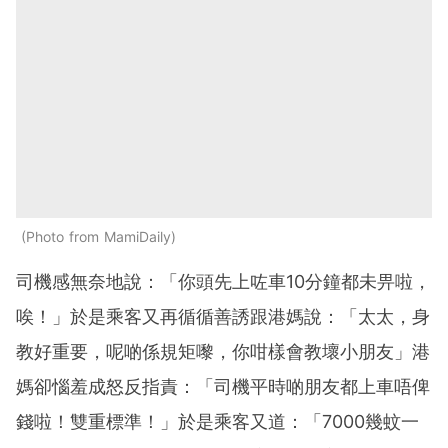
Photo from MamiDaily
司機感無奈地說：「你頭先上咗車10分鐘都未畀啦，
唉！」於是乘客又再循循善誘跟港媽說：「太太，身
教好重要，呢啲係規矩嚟，你咁樣會教壞小朋友」港
媽卻惱羞成怒反指責：「司機平時啲朋友都上車唔俾
錢啦！雙重標準！」於是乘客又道：「7000幾蚊一