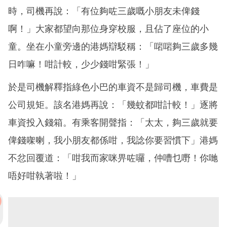
時，司機再說：「有位夠咗三歲嘅小朋友未俾錢
啊！」大家都望向那位身穿校服，且佔了座位的小
童。坐在小童旁邊的港媽辯駁稱：「啱啱夠三歲多幾
日咋嘛！咁計較，少少錢咁緊張！」
於是司機解釋指綠色小巴的車資不是歸司機，車費是
公司規矩。該名港媽再說：「幾蚊都咁計較！」逐將
車資投入錢箱。有乘客開聲指：「太太，夠三歲就要
俾錢㗎喇，我小朋友都係咁，我諗你要習慣下」港媽
不忿回覆道：「咁我而家咪畀咗囉，仲嘈乜嘢！你哋
唔好咁執著啦！」