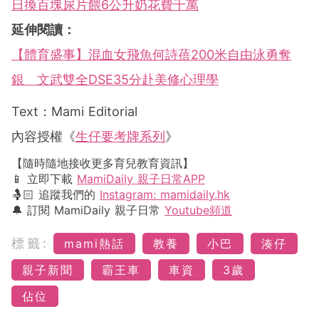
日換百塊尿片餵6公升奶花費千萬
延伸閱讀：
【體育盛事】混血女飛魚何詩蓓200米自由泳勇奪
銀 文武雙全DSE35分赴美修心理學
Text：Mami Editorial
內容授權《
生仔要考牌系列
》
【隨時隨地接收更多育兒教育資訊】
📱 立即下載
MamiDaily 親子日常APP
🤱🏻 追蹤我們的
Instagram: mamidaily.hk
🔔 訂閱 MamiDaily 親子日常
Youtube頻道
標籤:
mami熱話
教養
小巴
湊仔
親子新聞
霸王車
車資
3歲
佔位