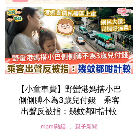
【小童車費】野蠻港媽搭小巴
側側膊不為3歲兒付錢 乘客
出聲反被指：幾蚊都咁計較
mami熱話
親子新聞