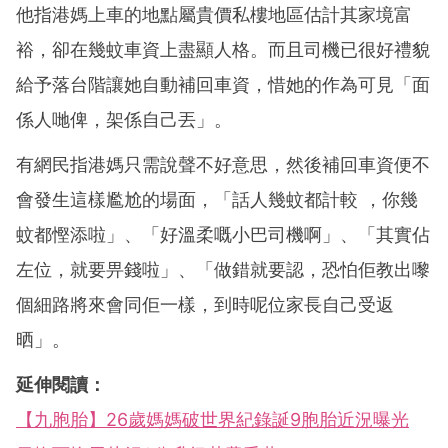
他指港媽上車的地點屬貴價私樓地區估計其家境富
裕，卻在幾蚊車資上盡顯人格。而且司機已很好禮貌
給予落台階讓她自動補回車資，惜她的作為可見「面
係人哋俾，架係自己丟」。
有網民指港媽只需說聲不好意思，然後補回車資便不
會發生這樣尷尬的場面，「話人幾蚊都計較 ，你幾
蚊都慳添啦」、「好溫柔嘅小巴司機啊」、「其實佔
左位，就要畀錢啦」、「做錯就要認，恐怕佢教出嚟
個細路將來會同佢一樣，到時呢位家長自己受返
晒」。
延伸閱讀：
【九胞胎】26歲媽媽破世界紀錄誕9胞胎近況曝光