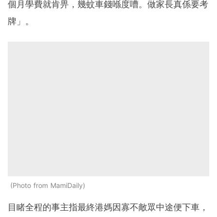
個月學費就肯畀，幾蚊車錢喺度嘈。做家長真係要考
牌」。
Photo from MamiDaily
目睹全程的事主指最終港媽因寡不敵眾中途便下車，