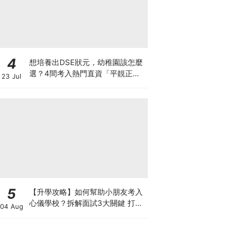
4
想培養出DSE狀元，幼稚園該怎麼
選？4間考入熱門直資「平靚正」
23 Jul
免費幼稚園！
5
【升學攻略】如何幫助小朋友考入
心儀學校？拆解面試3大關鍵 打好
04 Aug
多元智能發展的營養基礎