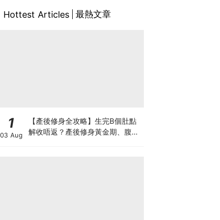
最熱文章
Hottest Articles
1
【產後修身全攻略】生完B個肚點
解收唔返？產後修身黃金期、腹直
03 Aug
肌分離、紮肚定做機一次睇