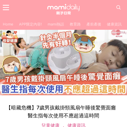
Home
APP限定內容!
mami熱話
教育路
產前產後
健康資訊
【暗藏危機】7歲男孩戴掛頸風扇午睡後驚覺面癱
醫生指每次使用不應超過這時間
兒童健康
健康資訊