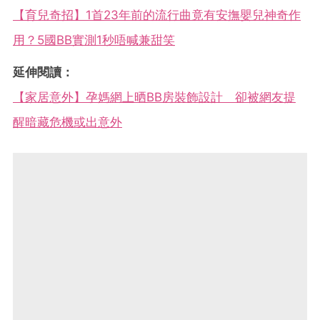
【育兒奇招】1首23年前的流行曲竟有安撫嬰兒神奇作
用？5國BB實測1秒唔喊兼甜笑
延伸閱讀：
【家居意外】孕媽網上晒BB房裝飾設計 卻被網友提
醒暗藏危機或出意外