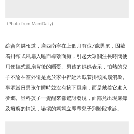
Photo from MamiDaily
綜合內媒報道，廣西南寧在上個月有位7歲男孩，因戴
着掛頸式風扇入睡而導致面癱，引起大眾關注長時間使
用便攜式風扇背後的隱憂。男孩的媽媽表示，怕熱的兒
子不論在室外還是處於家中都經常戴着掛頸風扇消暑。
事源當日男孩午睡時並沒有摘下風扇，而是戴着它進入
夢鄉。豈料孩子一覺醒來卻驚訝發現，面部竟出現麻痺
及癱瘓的情況，嚇壞的媽媽立即帶兒子到醫院求診。