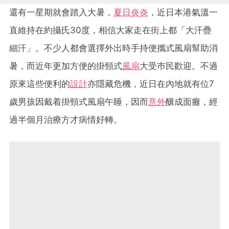
還有一星期就會踏入大暑，
夏日炎炎
，近日本港氣溫一
直維持在約攝氏30度，相信大家走在街上都「大汗疊
細汗」。不少人都會選擇外出時手持便攜式風扇幫助消
暑，而近年更加方便的掛頸式
風扇
大受巿民歡迎。不過
原來這些便利的
設計
亦隱藏危機，近日在內地就有位7
歲男孩因戴着掛頸式風扇午睡，因而
意外
釀成面癱，經
過半個月治療方才病情好轉。