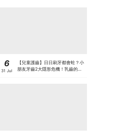
6
【兒童護齒】日日刷牙都會蛀？小
朋友牙齒2大隱形危機！乳齒的琺
31 Jul
瑯質比成人薄弱50%！選牙膏要睇
含氟量！