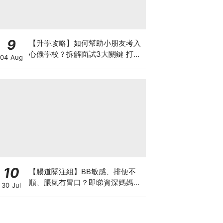
9
【升學攻略】如何幫助小朋友考入
心儀學校？拆解面試3大關鍵 打好
04 Aug
多元智能發展的營養基礎
10
【腸道關注組】BB敏感、排便不
順、脹氣冇胃口？即睇資深媽媽分
30 Jul
享經驗之談 輕鬆解決湊B煩惱