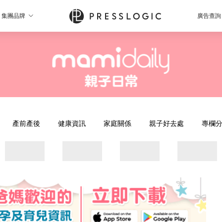
集團品牌
廣告查詢
產前產後
健康資訊
家庭關係
親子好去處
專欄