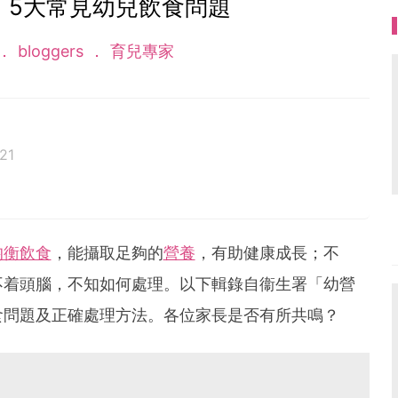
】5大常見幼兒飲食問題
bloggers
育兒專家
21
基金創始贊助，於2014年成立，致力拓展0至6歲幼兒培
台及家長教育培訓課程等服務，教育公眾正確的育兒知
的兒童、家長、及專業同工等超過37, 000人，受惠團體及
均衡飲食
，能攝取足夠的
營養
，有助健康成長；不
不着頭腦，不知如何處理。以下輯錄自衞生署「幼營
食問題及正確處理方法。各位家長是否有所共鳴？