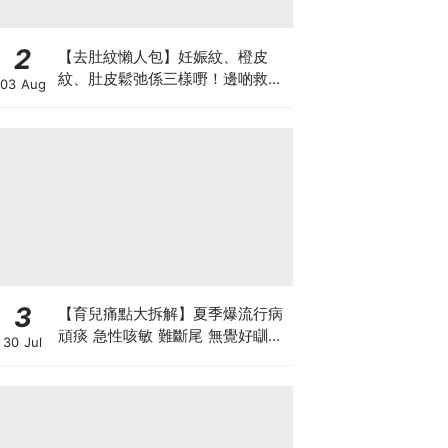
2
【去肚紋懶人包】妊娠紋、橙皮
紋、肚皮鬆弛係三樣嘢！邊啲救得
03 Aug
返、邊啲只能淡化？
3
【育兒痛點大拆解】夏季爆流行病
頑痰 急性咳敏 難斷尾 無覺好瞓？
30 Jul
中醫教路 一招踢走頑痰斷尾！