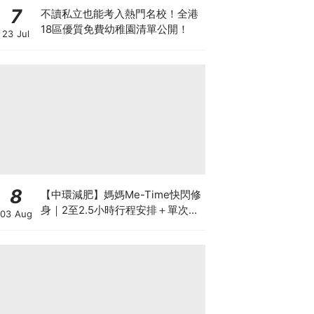
7
不讀私立也能考入熱門名校！全港
18區優質免費幼稚園清單公開！
23 Jul
8
【中環減肥】媽媽Me-Time快閃修
身｜2至2.5小時行程安排＋單次收
03 Aug
費攻略