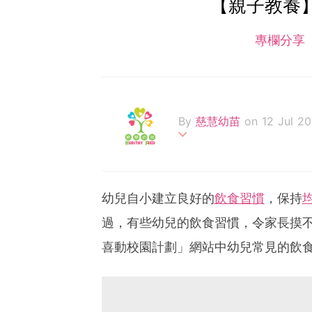
【親子教養
專欄分享
By
慈慧幼苗
on 12 Jul 20
「慈慧幼苗」由羅鷹石慈慧
育及發展，透過互動資源平
識。截至 2020年，受惠
幼兒自小建立良好的
飲食習慣
，保持
機構超過400個。
過，有些幼兒的飲食習慣，令家長摸
喜動校園計劃」網站中幼兒常見的飲