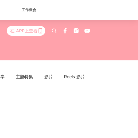
工作機會
在 APP上查看
分享
主題特集
影片
Reels 影片