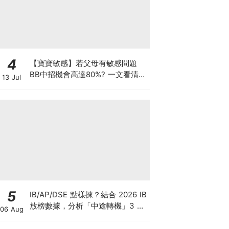
4
【寶寶敏感】若父母有敏感問題
BB中招機會高達80%? 一文看清預
13 Jul
防敏感關鍵因素！
5
IB/AP/DSE 點樣揀？結合 2026 IB
放榜數據，分析「中途轉機」3 大
06 Aug
考慮！