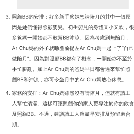
照顧
BB
的安排：好多新手爸媽想請陪月的其中一個原
因是她們懂得照顧嬰兒。初生嬰兒的身體又小又軟，很
多爸媽一開始都不敢幫
BB
沖涼。因為考慮到無陪月，
Ar Chu
媽的外子就喺產前捉左
Ar Chu
媽一起上了
”
自己
做陪月
”
。因為對照顧
BB
都有了概念，一開始亦不至於
手忙腳亂。加上
Ar Chu
媽的爸媽平日都會過來幫忙照
顧
BB
和沖涼，亦可令坐月中的
Ar Chu
媽放心休息。
家務的安排：
Ar Chu
媽雖然沒有請陪月，但就有請工
人幫忙清潔。這樣可讓照顧你的家人更專注於你的飲食
及照顧
BB
。不過，建議請工人應盡早安排及預留磨合
期。