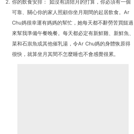
你的飲食安排：
如沒有請陪月的打算，你必須有一個
可靠、關心你的家人照顧你坐月期間的起居飲食。
Ar
Chu
媽很幸運有媽媽的幫忙，她每天都不辭勞苦買餸過
來幫我準備午餐晚餐。每天都必定有新鮮雞、新鮮魚、
菜和石祟魚或其他催乳湯，令
Ar Chu
媽的身體恢原得
很快，就算坐月其間不怎麼睡也不會感覺很累。