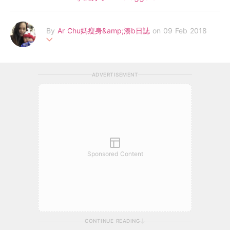
By
Ar Chu媽瘦身&amp;湊b日誌
on 09 Feb 2018
一位80後工作媽媽， 雖然不能無時無刻陪伴baby豬，但亦希望可
以做到陪伴baby的每一分鐘都係sweet and fruitful moments.
ADVERTISEMENT
P.s. 雖然不是減肥達人，但對減肥有點心得及成果，希望可以互相
交流
想即時知道 Ar Chu媽 & Baby豬的最新動向，請 Like Facebook
- Ar Chu 媽瘦身日誌 www.facebook.com\chuchumadiary\ 或
可EMAIL
sallypfchu@yahoo.com.hk
Sponsored Content
CONTINUE READING