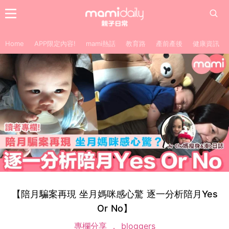
Home
APP限定內容!
mami熱話
教育路
產前產後
健康資訊
【陪月騙案再現 坐月媽咪感心驚 逐一分析陪月Yes
Or No】
專欄分享
bloggers