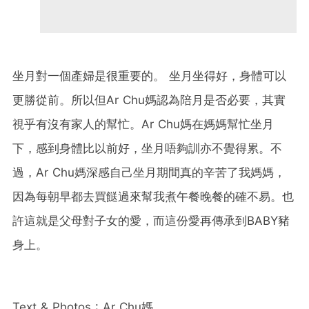
坐月對一個產婦是很重要的。
坐月坐得好，身體可以
更勝從前。所以但
Ar Chu
媽認為陪月是否必要，其實
視乎有沒有家人的幫忙。
Ar Chu
媽在媽媽幫忙坐月
下，感到身體比以前好，坐月唔夠訓亦不覺得累。不
過，
Ar Chu
媽深感自己坐月期間真的辛苦了我媽媽，
因為每朝早都去買餸過來幫我煮午餐晚餐的確不易。也
許這就是父母對子女的愛，而這份愛再傳承到
BABY
豬
身上。
Text & Photos :
Ar Chu
媽