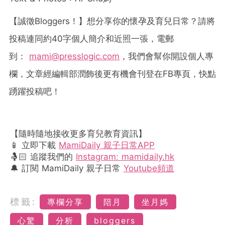
【誠徵
Bloggers
！】想分享你的懷孕及育兒日常？請將
投稿連同約
40
字個人簡介和近照一張，電郵
到：
mami@presslogic.com
，我們會幫你開設個人專
欄，文章經編輯部潤飾後更有機會刊登在
FB
專頁，快點
踴躍投稿吧！
【隨時隨地接收更多育兒教育資訊】
📱 立即下載
MamiDaily 親子日常APP
🤱🏻 追蹤我們的
Instagram: mamidaily.hk
🔔 訂閱 MamiDaily 親子日常
Youtube頻道
標籤:
專欄分享
陪月
坐月媽
心驚
分析
bloggers