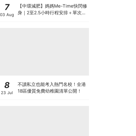
7
【中環減肥】媽媽Me-Time快閃修
身｜2至2.5小時行程安排＋單次收
03 Aug
費攻略
8
不讀私立也能考入熱門名校！全港
18區優質免費幼稚園清單公開！
23 Jul