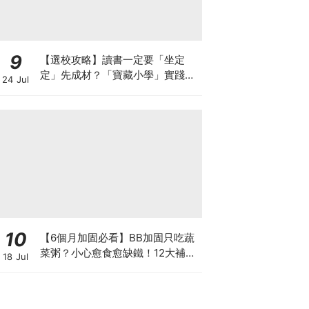
9
【選校攻略】讀書一定要「坐定
定」先成材？「寶藏小學」實踐動
24 Jul
靜循環激發孩子潛能
10
【6個月加固必看】BB加固只吃蔬
菜粥？小心愈食愈缺鐵！12大補鐵
18 Jul
食材清單＋一星期食譜推薦