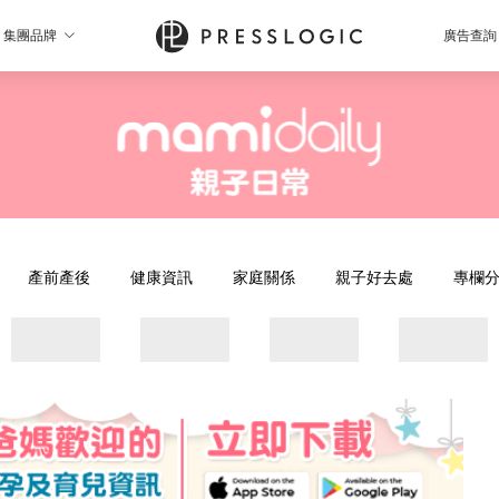
集團品牌
廣告查詢
產前產後
健康資訊
家庭關係
親子好去處
專欄