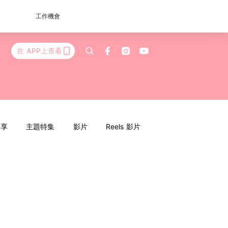
工作機會
在 APP上查看
分享
主題特集
影片
Reels 影片