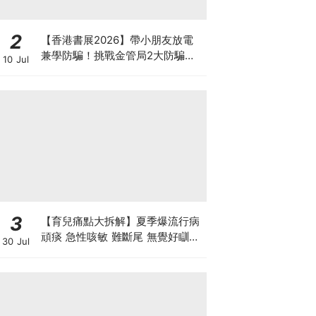
2
【香港書展2026】帶小朋友放電
兼學防騙！挑戰金管局2大防騙遊
10 Jul
戲、贏「嗱喳蕉」購物袋及多款驚
喜紀念品！
3
【育兒痛點大拆解】夏季爆流行病
頑痰 急性咳敏 難斷尾 無覺好瞓？
30 Jul
中醫教路 一招踢走頑痰斷尾！