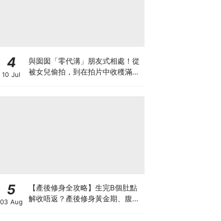
4
與囡囡「零代溝」朋友式相處！從
被女兒偷拍，到在拍片中收穫滿足
10 Jul
感！VAL媽｜美如｜KOL媽媽
5
【產後修身全攻略】生完B個肚點
解收唔返？產後修身黃金期、腹直
03 Aug
肌分離、紮肚定做機一次睇