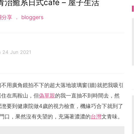
治癒系日式café – 屋子生活
欄分享
bloggers
 24 Jun 2021
?????的媽媽，橫跨新生、幼稚園及小學的領域。
但忙碌中仍然有不少小確幸。
分享著平凡中的不平凡。
不用廣角鏡拍不下的超大落地玻璃窗(牆)就把我吸引
居住在馬鞍山，但
偽單親
的我一直抽不到時間去，然
肥滺要到健康院做4歲的視力檢查，機緣巧合下就到了
進門口，果然沒有失望的，充滿著濃濃的
台灣
文青味。