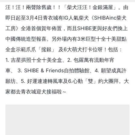
汪！汪！兩聲除舊歲！！「柴犬汪汪！金銀滿屋」。由
3
4
IG
SHIBAinc
即日起至
月
日青衣城有
人氣柴犬《
柴犬
SHIBE
工房》
全港首個賀年佈置，而且
更與好友們換上
3
中國傳統造型報
喜。另外場內有
米巨型十全十美甜點
6
全盒示範爪爪「搲銀」
及
大萌犬打卡位呀！包括：
1.
2.
吉星拱照十全十美全盒、
包羅
萬有流動年宵
3. SHIBE & Friends
4.
車、
自拍體驗館、
願望成真許
5.
6.
願坊、
好運連
連轉風車及
心動「雙」約大團拜。大
家都去青衣城迎犬接福啦～