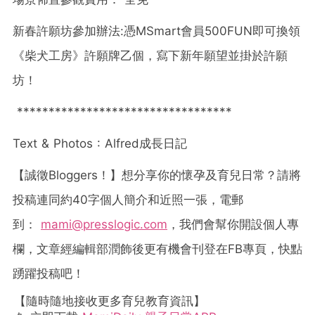
新春許願坊參加辦法:​憑MSmart會員500FUN即可換領
《柴犬工房》許願牌乙個，寫下新年願望並掛於許願
坊！
**********************************
Text & Photos :
Alfred
成長日記
【誠徵
Bloggers
！】想分享你的懷孕及育兒日常？請將
投稿連同約
40
字個人簡介和近照一張，電郵
到：
mami@presslogic.com
，我們會幫你開設個人專
欄，文章經編輯部潤飾後更有機會刊登在
FB
專頁，快點
踴躍投稿吧！
【隨時隨地接收更多育兒教育資訊】