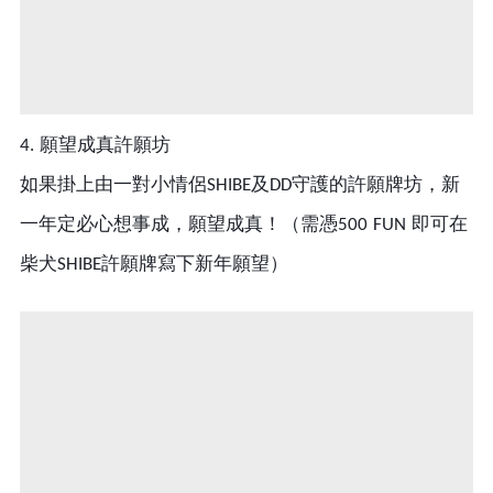
願望成真許願坊
4.
如果掛上由一對小情侶
及
守護的許願牌坊，
新
SHIBE
DD
需憑
即可在
一年定必心想事成，願望成真！（
500 FUN
柴犬
許願牌寫下新年願望）
SHIBE