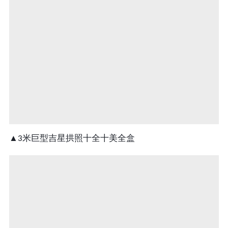
米巨型
吉星拱照十全十美全盒
▲
3