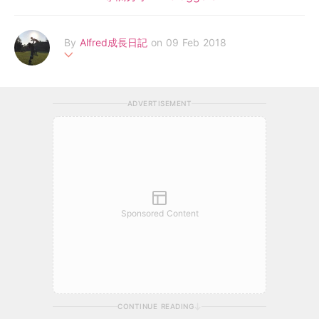
By
Alfred成長日記
on 09 Feb 2018
分享Alfred的成長軼事、幼兒食譜、親子玩樂、購物情報、旅遊資
訊、好物介紹等。 以及，Alfred媽作為母親的體會、學習與得著。
ADVERTISEMENT
Facebook: https://m.facebook.com/AllAboutAlfred/
Sponsored Content
CONTINUE READING