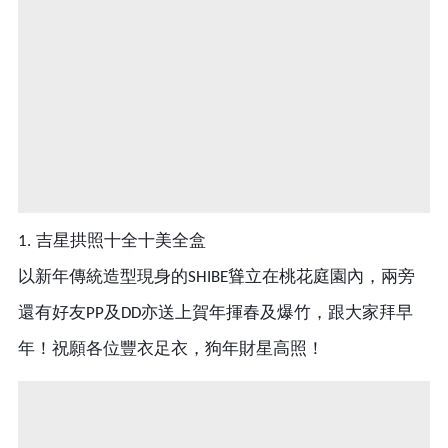
吉星拱照十全十美全盒
1.
以新年傳統造型現身的
聳立在桃花庭園內
兩旁
SHIBE
，
還有好友
及
亦送上賀年揮春及爆竹，跟大家拜早
PP
DD
祝願各位豐衣足
衣，狗年財星高照！
年！