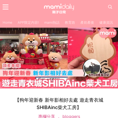
Home
APP限定內容!
mami熱話
教育路
產前產後
健康資訊
【狗年迎新春 新年影相好去處 遊走青衣城
SHIBAinc柴犬工房】
專欄分享
bloggers