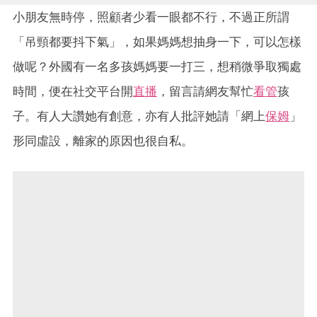
小朋友無時停，照顧者少看一眼都不行，不過正所謂
「吊頸都要抖下氣」，如果媽媽想抽身一下，可以怎樣
做呢？外國有一名多孩媽媽要一打三，想稍微爭取獨處
時間，便在社交平台開
直播
，留言請網友幫忙
看管
孩
子。有人大讚她有創意，亦有人批評她請「網上
保姆
」
形同虛設，離家的原因也很自私。