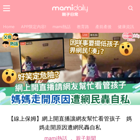
Home
APP限定內容!
mami熱話
教育路
產前產後
健康資訊
【線上保姆】網上開直播讓網友幫忙看管孩子 媽
媽走開原因遭網民轟自私
mami熱話
親子新聞