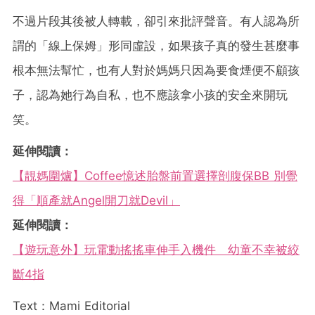
不過片段其後被人轉載，卻引來批評聲音。有人認為所
謂的「線上保姆」形同虛設，如果孩子真的發生甚麼事
根本無法幫忙，也有人對於媽媽只因為要食煙便不顧孩
子，認為她行為自私，也不應該拿小孩的安全來開玩
笑。
延伸閱讀：
【靚媽圍爐】Coffee憶述胎盤前置選擇剖腹保BB 別覺
得「順產就Angel開刀就Devil」
延伸閱讀：
【遊玩意外】玩電動搖搖車伸手入機件 幼童不幸被絞
斷4指
Text：Mami Editorial