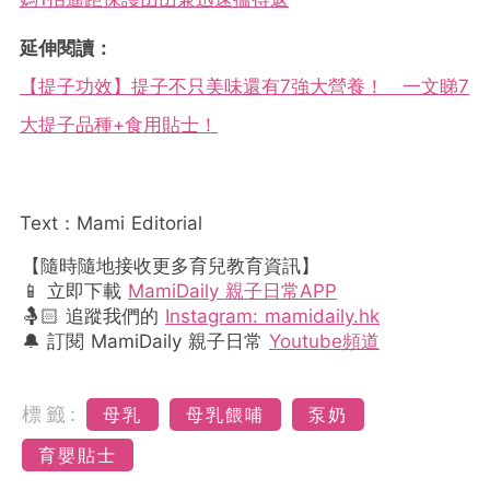
延伸閱讀：
【提子功效】提子不只美味還有7強大營養！ 一文睇7
大提子品種+食用貼士！
Text：Mami Editorial
【隨時隨地接收更多育兒教育資訊】
📱 立即下載
MamiDaily 親子日常APP
🤱🏻 追蹤我們的
Instagram: mamidaily.hk
🔔 訂閱 MamiDaily 親子日常
Youtube頻道
標籤:
母乳
母乳餵哺
泵奶
育嬰貼士