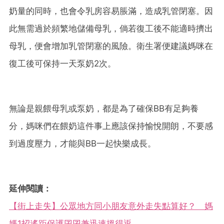
奶量的同時，也會令乳房容易脹滿，造成乳管閉塞。因
此無需過於頻繁地儲備母乳，倘若復工後不能適時擠出
母乳，便會增加乳管閉塞的風險。衛生署便建議媽咪在
復工後可保持一天泵奶2次。
無論是親餵母乳或泵奶，都是為了確保BB有足夠養
分，媽咪們在餵奶這件事上應該保持愉悅開朗，不要感
到過度壓力，才能與BB一起快樂成長。
延伸閱讀：
【街上走失】公眾地方同小朋友意外走失點算好？ 媽
媽1招遙距保護囝囝兼迅速搵得返