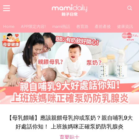
Home
APP限定內容!
mami熱話
教育路
產前產後
健康資訊
【母乳餵哺】應該親餵母乳抑或泵奶？親自哺乳9大
好處話你知！ 上班族媽咪正確泵奶防乳腺炎
育嬰貼士