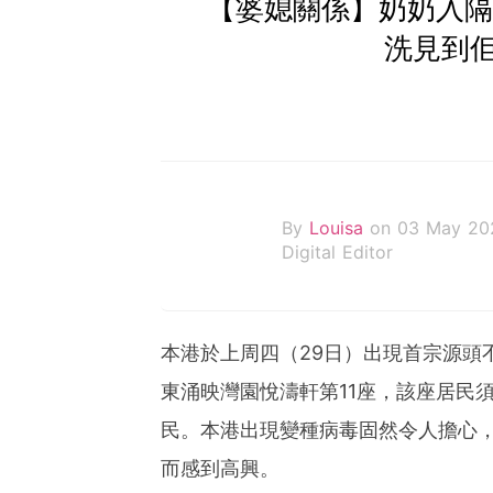
【婆媳關係】奶奶入隔
洗見到
By
Louisa
on 03 May 20
Digital Editor
本港於上周四（29日）出現首宗源頭
東涌映灣園悅濤軒第11座，該座居民須
民。本港出現變種病毒固然令人擔心
而感到高興。