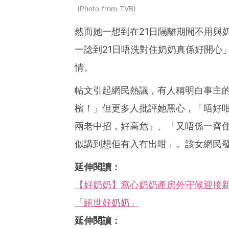
Photo from TVB
然而她一想到在21日隔離期間不用與
一諗到21日唔洗對住奶奶真係好開心
情。
帖文引起網民熱議，有人稱明白事主
檳！」但更多人批評她黑心，「唔好
兩老中招，好高危」、「又唔係一齊
似講到想佢有入冇出咁」。該女網民
延伸閱讀：
【好奶奶】窩心奶奶產房外守候迎接新
「絕世好奶奶」
延伸閱讀：