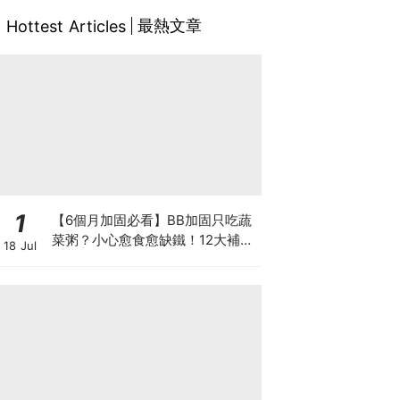
最熱文章
Hottest Articles
1
【6個月加固必看】BB加固只吃蔬
菜粥？小心愈食愈缺鐵！12大補鐵
18 Jul
食材清單＋一星期食譜推薦