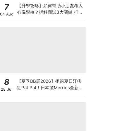
7
【升學攻略】如何幫助小朋友考入
心儀學校？拆解面試3大關鍵 打好
04 Aug
多元智能發展的營養基礎
8
【夏季BB展2026】拒絕夏日汗疹
紅Pat Pat！日本製Merries全新超
28 Jul
吸安睡褲挑戰全晚零外漏 皇牌
First Premium系列買1送1！