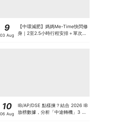
9
【中環減肥】媽媽Me-Time快閃修
身｜2至2.5小時行程安排＋單次收
03 Aug
費攻略
10
IB/AP/DSE 點樣揀？結合 2026 IB
放榜數據，分析「中途轉機」3 大
06 Aug
考慮！