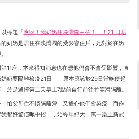
」以標題「
爽呀！我奶奶住映灣園中招！！！21 日唔
己的奶奶是居住在映灣園的受影響住戶，她對於在奶
興。
第11座，本來得知消息也在想他們會不會受影響，直
奶奶要隔離檢疫21日」。原本應該於29日當晚便起
李，於是選擇第二天早上7點前自行前往竹篙灣隔離。
心，怕父母住不慣隔離營，又擔心他們會染疫。而作
實我都好驚佢哋中招」，始終年紀大，萬一染上新冠