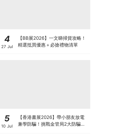
4
【BB展2026】一文睇掃貨攻略！
精選抵買優惠＋必搶禮物清單
27 Jul
5
【香港書展2026】帶小朋友放電
兼學防騙！挑戰金管局2大防騙遊
10 Jul
戲、贏「嗱喳蕉」購物袋及多款驚
喜紀念品！