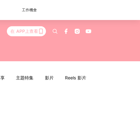
工作機會
在 APP上查看
分享
主題特集
影片
Reels 影片