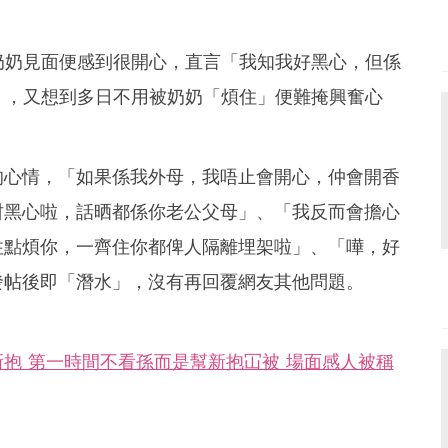
奶奶見面便感到很開心，直言「我知我好黑心，但係
」，又想到多日不用被奶奶「煩住」便難掩興奮心
的心情，「如果係我外母，我唔止會開心，仲會開香
咁黑心啦，話晒都係你老公父母」、「我反而會擔心
住點煩你，一齊住你都俾人隔離埋架啦」、「嘩，好
發帖後即「潛水」，沒有再回覆網友其他問題。
抱 第一時間不看孫而是幫新抱冚被 場面感人被稱