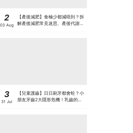
2
【產後減肥】食極少都減唔到？拆
解產後減肥常見迷思、產後代謝、
03 Aug
水腫原因＋淋巴引流、Onda Pro
修身攻略
3
【兒童護齒】日日刷牙都會蛀？小
朋友牙齒2大隱形危機！乳齒的琺
31 Jul
瑯質比成人薄弱50%！選牙膏要睇
含氟量！