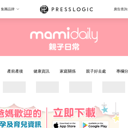
集團品牌
廣告查詢
產前產後
健康資訊
家庭關係
親子好去處
專欄