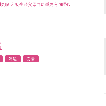
更聰明 初生跟父母同房睡更有同理心
k
道
隔離
疫情