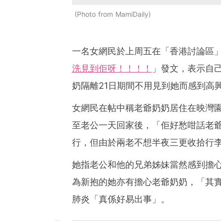
Photo from MamiDaily
一名女網民於上周五在「香港討論區
洗見到佢呀！！！！
」發文，表示自
奶隔離21日期間不用見到她而感到高
女網民在帖中稱老爺奶奶居住在映灣園
至老公一天回家後，「佢好愁咁話老爺
行，但由於兩老不想半夜三更收拾行
她指老公和他的兄弟姊妹當然感到擔
為新抱的她亦有擔心老爺奶奶，「其
肺炎「真係好易出事」。