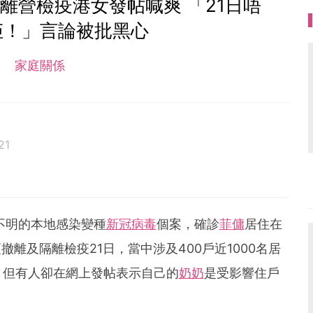
離營檢疫港女發帖喊爽 「21日唔
佢！」言論被批黑心
家庭關係
21
不明的本地感染變種
新冠病毒
個案，確診
菲傭
居住在
撤離及隔離檢疫21日，當中涉及400戶近1000名居
，但有人卻在網上發帖表示自己的
奶奶
是受影響住戶