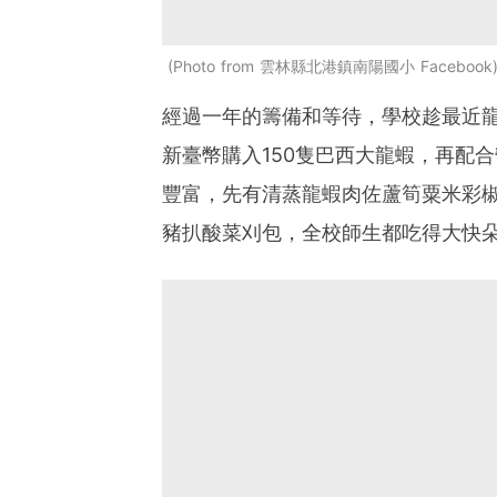
Photo from 雲林縣北港鎮南陽國小 Facebook
經過一年的籌備和等待，學校趁最近
新臺幣購入150隻巴西大龍蝦，再配
豐富，先有清蒸龍蝦肉佐蘆筍粟米彩
豬扒酸菜刈包，全校師生都吃得大快