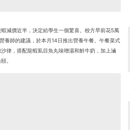
龍蝦減價近半，決定給學生一個驚喜。校方早前花5萬
合營養師的建議，於本月14日推出營養午餐。午餐菜式
椒沙律，搭配龍蝦虱目魚丸味噌湯和鮮牛奶，加上滷
朵頤。