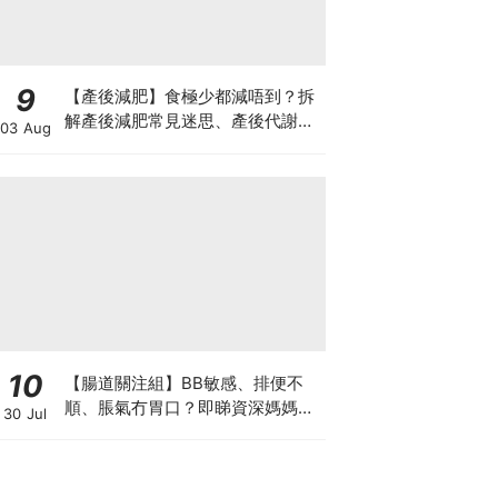
9
【產後減肥】食極少都減唔到？拆
解產後減肥常見迷思、產後代謝、
03 Aug
水腫原因＋淋巴引流、Onda Pro
修身攻略
10
【腸道關注組】BB敏感、排便不
順、脹氣冇胃口？即睇資深媽媽分
30 Jul
享經驗之談 輕鬆解決湊B煩惱