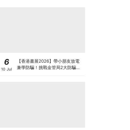
6
【香港書展2026】帶小朋友放電
兼學防騙！挑戰金管局2大防騙遊
10 Jul
戲、贏「嗱喳蕉」購物袋及多款驚
喜紀念品！