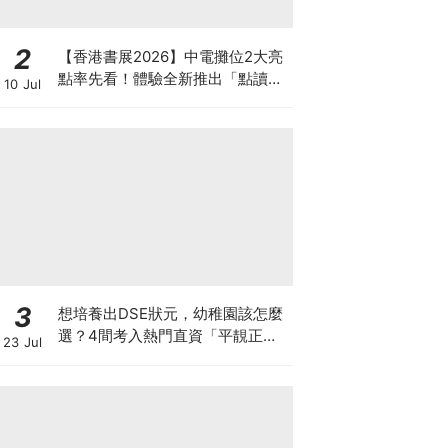
2
【香港書展2026】中電攤位2大亮
點率先看！體驗全新推出「點讀故
10 Jul
事書」系列＋升級版《低碳城市規
劃師》電子桌遊
3
想培養出DSE狀元，幼稚園該怎麼
選？4間考入熱門直資「平靚正」
23 Jul
免費幼稚園！