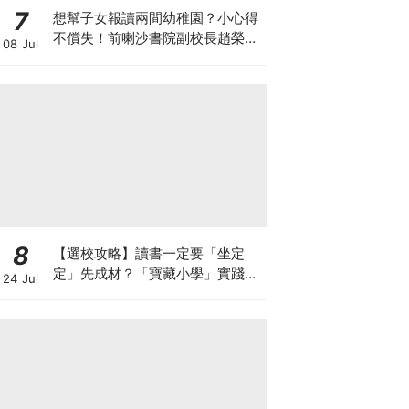
7
想幫子女報讀兩間幼稚園？小心得
不償失！前喇沙書院副校長趙榮
08 Jul
德：先問自己能否解決這3大問
題！
8
【選校攻略】讀書一定要「坐定
定」先成材？「寶藏小學」實踐動
24 Jul
靜循環激發孩子潛能