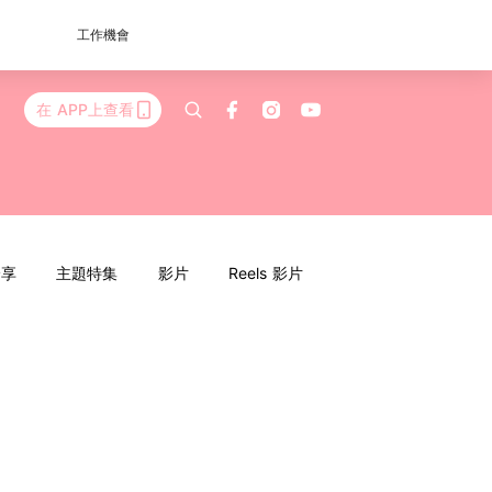
工作機會
在 APP上查看
分享
主題特集
影片
Reels 影片