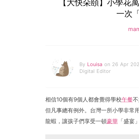
【大快朵頤】小學花萬
一次
ma
By
Louisa
on 26 Apr 202
Digital Editor
相信10個有9個人都會覺得學校
午餐
不
但凡事總有例外。台灣一所小學非常
龍蝦，讓孩子們享受一頓
豪華
「盛宴