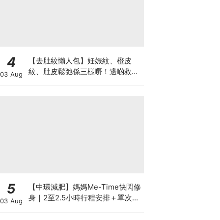
4
【去肚紋懶人包】妊娠紋、橙皮
紋、肚皮鬆弛係三樣嘢！邊啲救得
03 Aug
返、邊啲只能淡化？
5
【中環減肥】媽媽Me-Time快閃修
身｜2至2.5小時行程安排＋單次收
03 Aug
費攻略