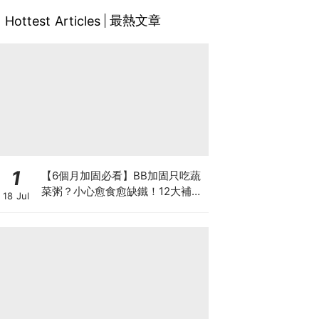
最熱文章
Hottest Articles
1
【6個月加固必看】BB加固只吃蔬
菜粥？小心愈食愈缺鐵！12大補鐵
18 Jul
食材清單＋一星期食譜推薦