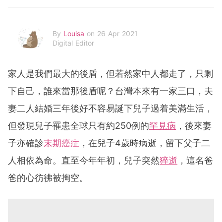
By
Louisa
on 26 Apr 2021
Digital Editor
家人是我們最大的後盾，但若然家中人都走了，只剩
下自己，誰來當那後盾呢？台灣本來有一家三口，夫
妻二人結婚三年後好不容易誕下兒子過着美滿生活，
但發現兒子罹患全球只有約250例的
罕見病
，後來妻
子亦確診
末期癌症
，在兒子4歲時病逝，留下父子二
人相依為命。直至今年年初，兒子突然
猝逝
，這名爸
爸的心彷彿被掏空。