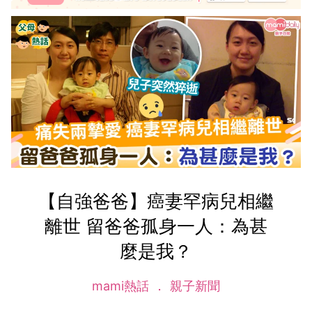
【自強爸爸】癌妻罕病兒相繼
離世 留爸爸孤身一人：為甚
麼是我？
mami熱話
親子新聞