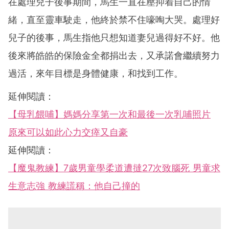
在處理兒子後事期間，馬生一直在壓抑着自己的情
緒，直至靈車駛走，他終於禁不住嚎啕大哭。處理好
兒子的後事，馬生指他只想知道妻兒過得好不好。他
後來將皓皓的保險金全都捐出去，又承諾會繼續努力
過活，來年目標是身體健康，和找到工作。
延伸閱讀：
【母乳餵哺】媽媽分享第一次和最後一次乳哺照片
原來可以如此心力交瘁又自豪
延伸閱讀：
【魔鬼教練】7歲男童學柔道遭撻27次致腦死 男童求
生意志強 教練謊稱：他自己撞的