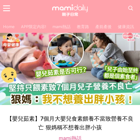
Home
APP限定內容!
mami熱話
教育路
產前產後
健康資訊
【嬰兒茹素】7個月大嬰兒食素餵養不當致營養不良
亡 狠媽稱不想養出胖小孩
mami熱話