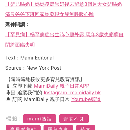
【嬰兒嘔奶】媽媽凌晨餵奶後未留意3個月大女嬰嘔奶
清晨爸爸下班回家始發現女兒無呼吸心跳
延伸閱讀：
【罕見病】極罕病症出生時心臟外露 現年3歲患癲癇自
閉將面臨失明
Text：Mami Editorial
Source：New York Post
【隨時隨地接收更多育兒教育資訊】
📱 立即下載
MamiDaily 親子日常APP
🤱🏻 追蹤我們的
Instagram: mamidaily.hk
🔔 訂閱 MamiDaily 親子日常
Youtube頻道
標籤:
mami熱話
營養不良
寶貝營養站
嬰兒素食
茹素