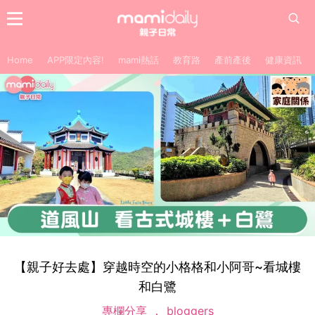
Home
APP限定內容!
mami熱話
教育路
產前產後
健康資訊
【親子好去處】穿越時空的小格格和小阿哥~看城樓
和白鷺
專欄分享
bloggers