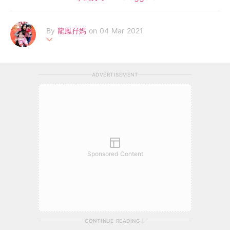
By
龍鳯孖媽
on 04 Mar 2021
畢業於科大生化系碩士和教大教育文憑，曾於小學任教數學、常
識、體育和音樂科十三年。現放棄教師工作，變身成全職媽媽兼任
ADVERTISEMENT
Miss SwanSwan，教養一對龍鳳寶寶。Facebook:https://www.f
acebook.com/Miss.swanswan/
Sponsored Content
CONTINUE READING