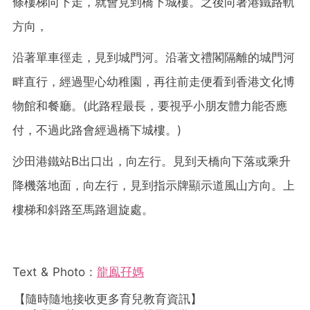
條樓梯向下走，就會見到橋下城樓。之後向著港鐵路軌
方向，
沿著單車徑走，見到城門河。沿著文禮閣隔離的城門河
畔直行，經過聖心幼稚園，再往前走便看到香港文化博
物館和餐廳。(此路程最長，要視乎小朋友體力能否應
付，不過此路會經過橋下城樓。)
沙田港鐵站B出口出，向左行。見到天橋向下落或乘升
降機落地面，向左行，見到指示牌顯示道風山方向。上
樓梯和斜路至馬路迴旋處。
Text & Photo :
龍鳯孖媽
【隨時隨地接收更多育兒教育資訊】