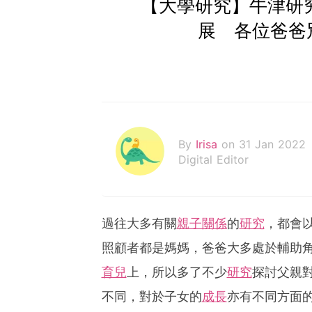
【大學研究】牛津研
展 各位爸爸
By
Irisa
on 31 Jan 2022
Digital Editor
過往大多有關
親子關係
的
研究
，都會
照顧者都是媽媽，爸爸大多處於輔助
育兒
上，所以多了不少
研究
探討父親
不同，對於子女的
成長
亦有不同方面