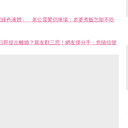
深綠色液體」 老公震驚仍捧場：老婆煮飯怎能不吃
日即提出離婚？親友勸三思！網友撐分手：危險信號