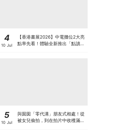
4
【香港書展2026】中電攤位2大亮
點率先看！體驗全新推出「點讀故
10 Jul
事書」系列＋升級版《低碳城市規
劃師》電子桌遊
5
與囡囡「零代溝」朋友式相處！從
被女兒偷拍，到在拍片中收穫滿足
10 Jul
感！VAL媽｜美如｜KOL媽媽