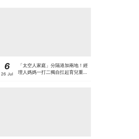
6
「太空人家庭」分隔港加兩地！經
理人媽媽一打二獨自扛起育兒重
26 Jul
擔！Stephanie｜經理人｜太空人
家庭｜職場媽媽