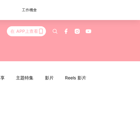
工作機會
在 APP上查看
分享
主題特集
影片
Reels 影片