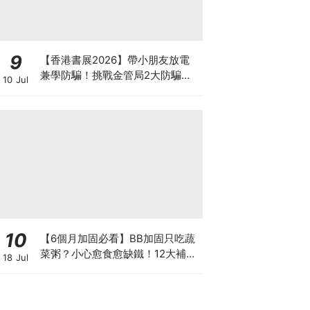
9
【香港書展2026】帶小朋友放電
兼學防騙！挑戰金管局2大防騙遊
10 Jul
戲、贏「嗱喳蕉」購物袋及多款驚
喜紀念品！
10
【6個月加固必看】BB加固只吃蔬
菜粥？小心愈食愈缺鐵！12大補鐵
18 Jul
食材清單＋一星期食譜推薦