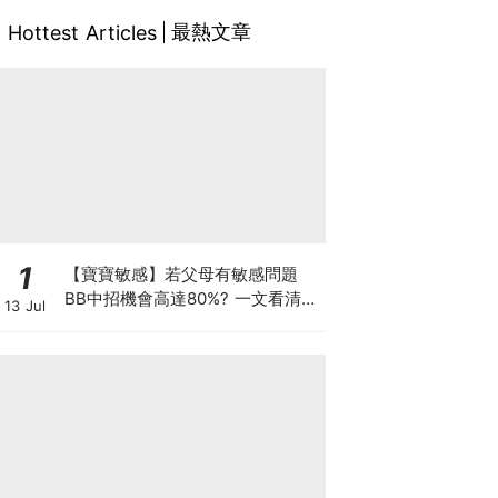
最熱文章
Hottest Articles
1
【寶寶敏感】若父母有敏感問題
BB中招機會高達80%? 一文看清預
13 Jul
防敏感關鍵因素！