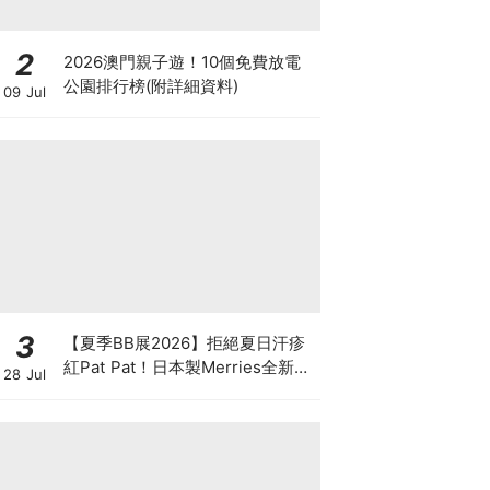
2
2026澳門親子遊！10個免費放電
公園排行榜(附詳細資料)
09 Jul
3
【夏季BB展2026】拒絕夏日汗疹
紅Pat Pat！日本製Merries全新超
28 Jul
吸安睡褲挑戰全晚零外漏 皇牌
First Premium系列買1送1！