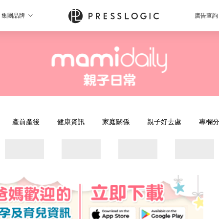
集團品牌
廣告查詢
產前產後
健康資訊
家庭關係
親子好去處
專欄