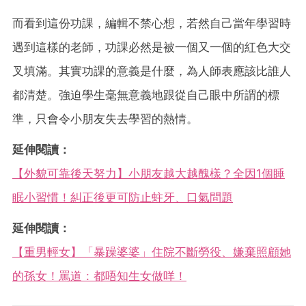
而看到這份功課，編輯不禁心想，若然自己當年學習時
遇到這樣的老師，功課必然是被一個又一個的紅色大交
叉填滿。其實功課的意義是什麼，為人師表應該比誰人
都清楚。強迫學生毫無意義地跟從自己眼中所謂的標
準，只會令小朋友失去學習的熱情。
延伸閱讀：
【外貌可靠後天努力】小朋友越大越醜樣？全因1個睡
眠小習慣！糾正後更可防止蛀牙、口氣問題
延伸閱讀：
【重男輕女】「暴躁婆婆」住院不斷勞役、嫌棄照顧她
的孫女！罵道 : 都唔知生女做咩！