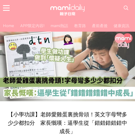
Home
APP限定內容!
mami熱話
教育路
產前產後
健康資訊
【小學功課】老師愛雞蛋裏挑骨頭！英文字母彎多
少少都扣分 家長慨嘆：逼學生從「錯錯錯錯錯中
成長」