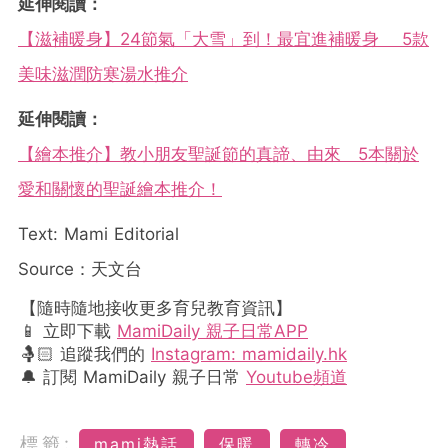
延伸閱讀：
【滋補暖身】24節氣「大雪」到！最宜進補暖身 5款
美味滋潤防寒湯水推介
延伸閱讀：
【繪本推介】教小朋友聖誕節的真諦、由來 5本關於
愛和關懷的聖誕繪本推介！
Text: Mami Editorial
Source：天文台
【隨時隨地接收更多育兒教育資訊】
📱 立即下載
MamiDaily 親子日常APP
🤱🏻 追蹤我們的
Instagram: mamidaily.hk
🔔 訂閱 MamiDaily 親子日常
Youtube頻道
標籤:
mami熱話
保暖
轉冷