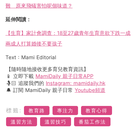
難 原來飛蟻害怕呢個味道？
延伸閱讀：
【生育】家計會調查：18至27歲青年生育意欲下跌一成
兩成人打算婚後不要孩子
Text : Mami Editorial
【隨時隨地接收更多育兒教育資訊】
📱 立即下載
MamiDaily 親子日常APP
🤱🏻 追蹤我們的
Instagram: mamidaily.hk
🔔 訂閱 MamiDaily 親子日常
Youtube頻道
標籤:
教育路
專注力
教育心得
溫習方法
溫習技巧
番茄工作法