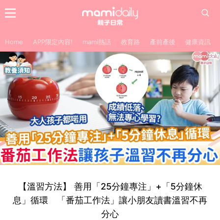
Home
APP限定內容!
mami熱話
教育路
產前產後
健康資訊
【溫習方法】 善用「25分鐘專注」+「5分鐘休
息」循環 「番茄工作法」讓小朋友讀書溫習不再
分心