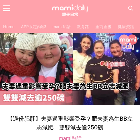
Home
APP限定內容!
mami熱話
教育路
產前產後
健康資訊
【過份肥胖】夫妻過重影響受孕？肥夫妻為生BB立
志減肥 雙雙減去逾250磅
mami熱話