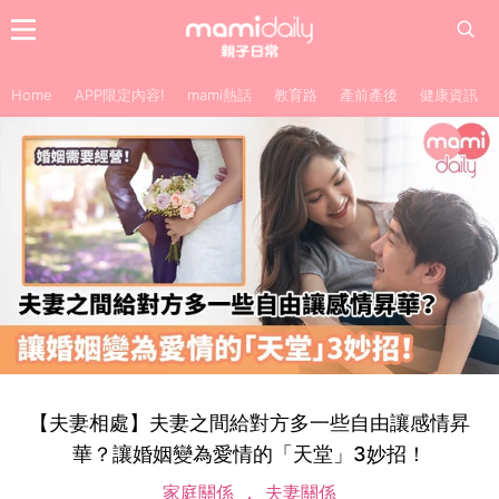
Home
APP限定內容!
mami熱話
教育路
產前產後
健康資訊
【夫妻相處】夫妻之間給對方多一些自由讓感情昇
華？讓婚姻變為愛情的「天堂」3妙招！
家庭關係
夫妻關係