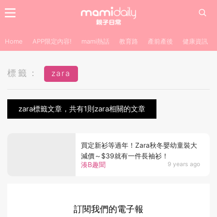
Home
APP限定內容!
mami熱話
教育路
產前產後
健康資訊
標籤：
zara
zara標籤文章，共有1則zara相關的文章
買定新衫等過年！Zara秋冬嬰幼童裝大
減價～ $39就有一件長袖衫！
湊B趣聞
9 years ago
訂閱我們的電子報