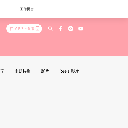
工作機會
在 APP上查看
分享
主題特集
影片
Reels 影片