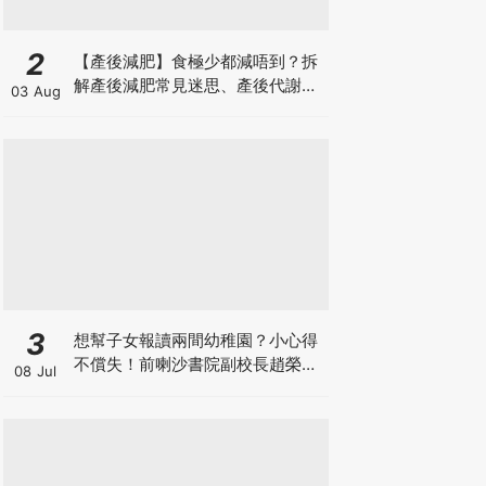
2
【產後減肥】食極少都減唔到？拆
解產後減肥常見迷思、產後代謝、
03 Aug
水腫原因＋淋巴引流、Onda Pro
修身攻略
3
想幫子女報讀兩間幼稚園？小心得
不償失！前喇沙書院副校長趙榮
08 Jul
德：先問自己能否解決這3大問
題！