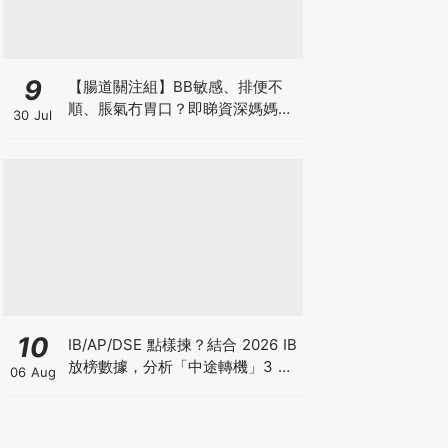
9
【腸道關注組】BB敏感、排便不
順、脹氣冇胃口？即睇資深媽媽分
30 Jul
享經驗之談 輕鬆解決湊B煩惱
10
IB/AP/DSE 點樣揀？結合 2026 IB
放榜數據，分析「中途轉機」3 大
06 Aug
考慮！