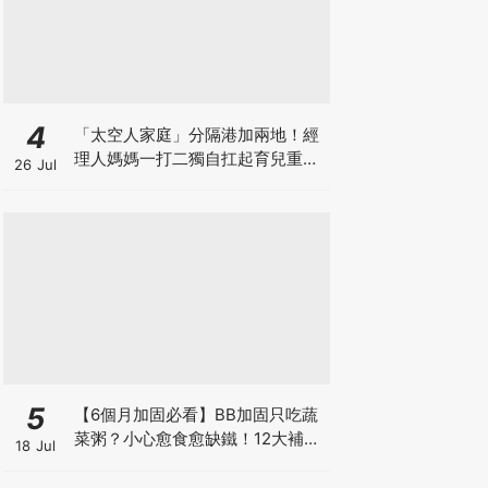
4
「太空人家庭」分隔港加兩地！經
理人媽媽一打二獨自扛起育兒重
26 Jul
擔！Stephanie｜經理人｜太空人
家庭｜職場媽媽
5
【6個月加固必看】BB加固只吃蔬
菜粥？小心愈食愈缺鐵！12大補鐵
18 Jul
食材清單＋一星期食譜推薦