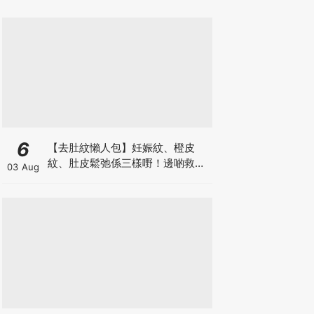
6
【去肚紋懶人包】妊娠紋、橙皮
紋、肚皮鬆弛係三樣嘢！邊啲救得
03 Aug
返、邊啲只能淡化？