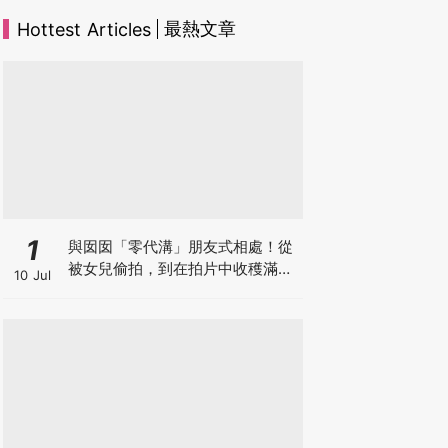
最熱文章
Hottest Articles
1
與囡囡「零代溝」朋友式相處！從
被女兒偷拍，到在拍片中收穫滿足
10 Jul
感！VAL媽｜美如｜KOL媽媽