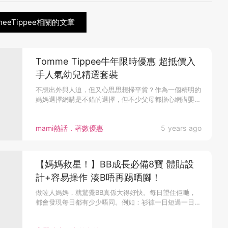
meeTippee相關的文章
Tomme Tippee牛年限時優惠 超抵價入
手人氣幼兒精選套裝
不想出外與人迫，但又心思思想掃平貨？作為一個精明的
媽媽選擇網購是不錯的選擇，但不少父母都擔心網購嬰
兒...
mami熱話．著數優惠
5 years ago
【媽媽救星！】BB成長必備8寶 體貼設
計+容易操作 湊B唔再踢晒腳！
做咗人媽媽，就驚覺BB真係大得好快。每日望住佢哋，
都會發現每日都有少少唔同。例如：衫褲一日短過一日、
手仔腳仔一日大過一日...