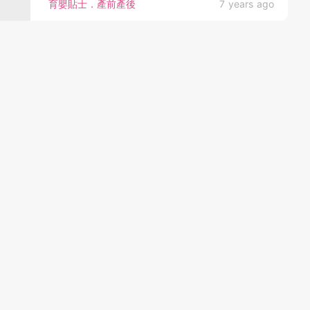
育嬰貼士．產前產後
7 years ago