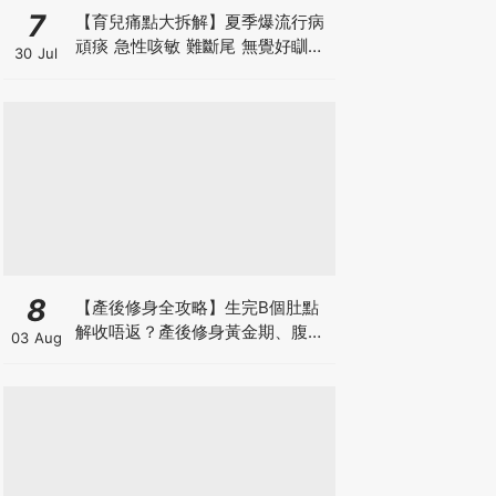
7
【育兒痛點大拆解】夏季爆流行病
頑痰 急性咳敏 難斷尾 無覺好瞓？
30 Jul
中醫教路 一招踢走頑痰斷尾！
8
【產後修身全攻略】生完B個肚點
解收唔返？產後修身黃金期、腹直
03 Aug
肌分離、紮肚定做機一次睇