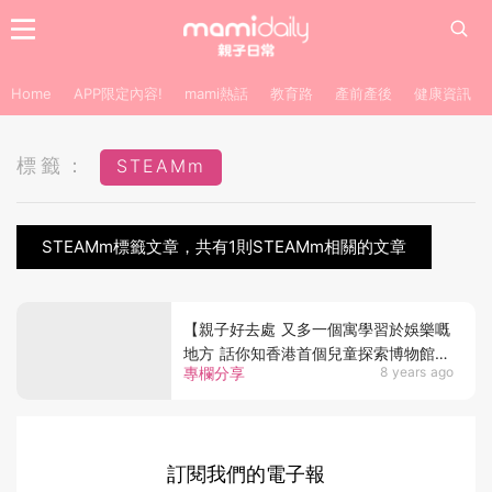
Home
APP限定內容!
mami熱話
教育路
產前產後
健康資訊
標籤：
STEAMm
STEAMm標籤文章，共有1則STEAMm相關的文章
【親子好去處 又多一個寓學習於娛樂嘅
地方 話你知香港首個兒童探索博物館有
專欄分享
8 years ago
咩玩】
訂閱我們的電子報