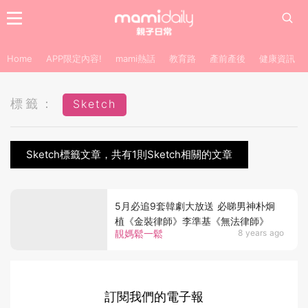
Home
APP限定內容!
mami熱話
教育路
產前產後
健康資訊
標籤：
Sketch
Sketch標籤文章，共有1則Sketch相關的文章
5月必追9套韓劇大放送 必睇男神朴炯
植《金裝律師》李準基《無法律師》
靚媽鬆一鬆
8 years ago
訂閱我們的電子報