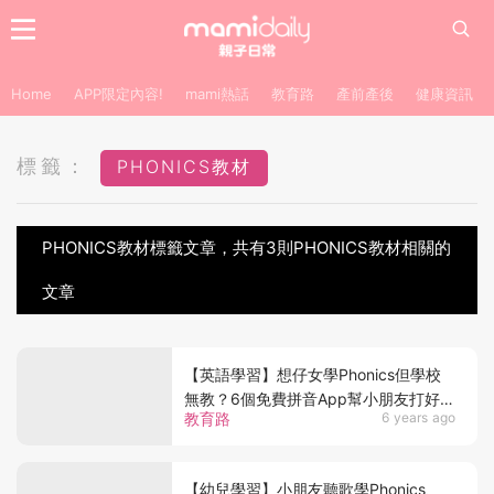
Home
APP限定內容!
mami熱話
教育路
產前產後
健康資訊
標籤：
PHONICS教材
PHONICS教材標籤文章，共有3則PHONICS教材相關的
文章
【英語學習】想仔女學Phonics但學校
無教？6個免費拼音App幫小朋友打好英
教育路
6 years ago
文基礎
【幼兒學習】小朋友聽歌學Phonics、