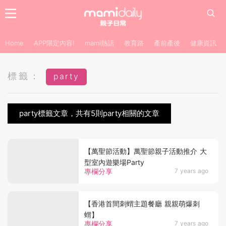
Home
APP限定內容!
mami熱話
教育路
產前產後
健康資訊
標籤：
party
party標籤文章，共有5則party相關的文章
【萬聖節活動】萬聖節親子活動推介 大
型室內遊樂場Party
專欄分享
7 years ago
【香港首間刺蝟主題餐廳 親親萌爆刺
蝟】
專欄分享
7 years ago