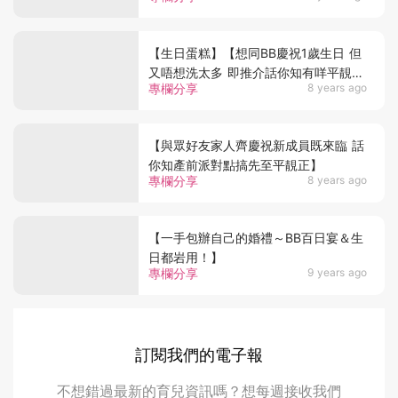
【生日蛋糕】【想同BB慶祝1歲生日 但
又唔想洗太多 即推介話你知有咩平靚正
專欄分享
8 years ago
DIY心水選擇】
【與眾好友家人齊慶祝新成員既來臨 話
你知產前派對點搞先至平靚正】
專欄分享
8 years ago
【一手包辦自己的婚禮～BB百日宴＆生
日都岩用！】
專欄分享
9 years ago
訂閱我們的電子報
不想錯過最新的育兒資訊嗎？想每週接收我們