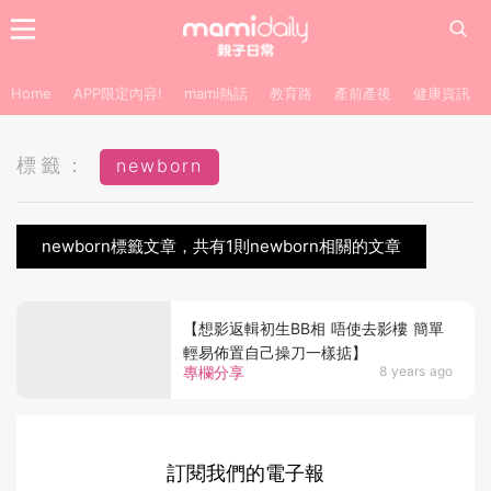
Home
APP限定內容!
mami熱話
教育路
產前產後
健康資訊
標籤：
newborn
newborn標籤文章，共有1則newborn相關的文章
【想影返輯初生BB相 唔使去影樓 簡單
輕易佈置自己操刀一樣掂】
專欄分享
8 years ago
訂閱我們的電子報