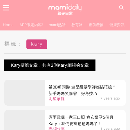
Home
APP限定內容!
mami熱話
教育路
產前產後
健康資訊
標籤：
Kary
Kary標籤文章，共有2則Kary相關的文章
帶BB剪頭髮 連星級髮型師都搞唔掂？
新手媽媽吳雨霏：好考技巧
明星家庭
7 years ago
吳雨霏曬一家三口照 宣布懷孕5個月
Kary：我們要當爸爸媽媽了！
專欄分享
8 years ago