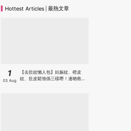
最熱文章
Hottest Articles
1
【去肚紋懶人包】妊娠紋、橙皮
紋、肚皮鬆弛係三樣嘢！邊啲救得
03 Aug
返、邊啲只能淡化？