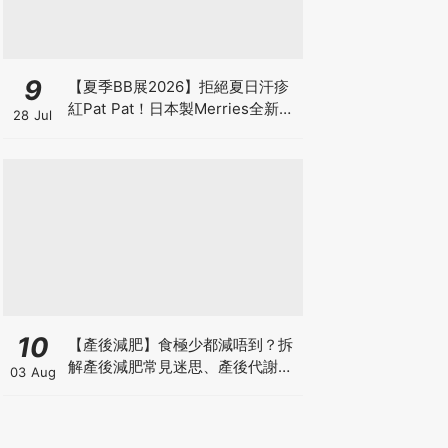
9
【夏季BB展2026】拒絕夏日汗疹
紅Pat Pat！日本製Merries全新超
28 Jul
吸安睡褲挑戰全晚零外漏 皇牌
First Premium系列買1送1！
10
【產後減肥】食極少都減唔到？拆
解產後減肥常見迷思、產後代謝、
03 Aug
水腫原因＋淋巴引流、Onda Pro
修身攻略