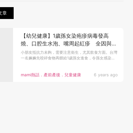
文章
【幼兒健康】1歲孫女染疱疹病毒發高
燒、口腔生水泡、嘴周起紅疹 全因與嫲
嫲咬碎食物再餵食有關？
小朋友抵抗力未夠，需要注意衛生，尤其飲食方面。台灣
一名嫲嫲先咬碎食物再餵給1歲孫女進食，令孫女感染
疱...
mami熱話．產前產後．兒童健康
6 years ago