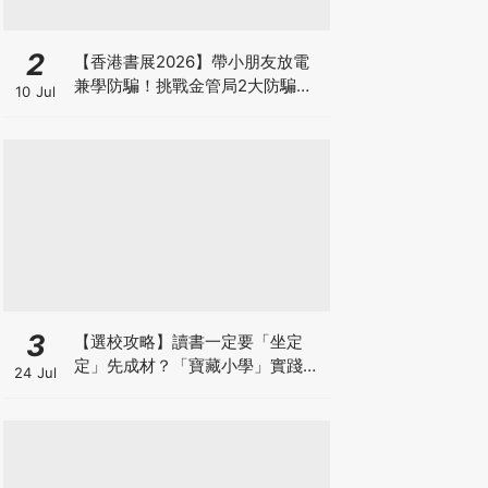
2
【香港書展2026】帶小朋友放電
兼學防騙！挑戰金管局2大防騙遊
10 Jul
戲、贏「嗱喳蕉」購物袋及多款驚
喜紀念品！
3
【選校攻略】讀書一定要「坐定
定」先成材？「寶藏小學」實踐動
24 Jul
靜循環激發孩子潛能