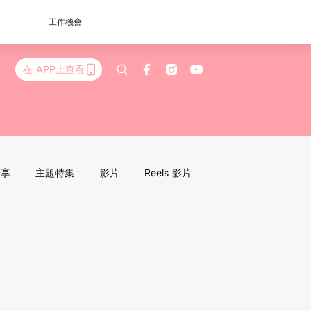
工作機會
在 APP上查看
分享
主題特集
影片
Reels 影片