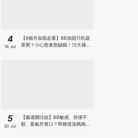
4
【6個月加固必看】BB加固只吃蔬
菜粥？小心愈食愈缺鐵！12大補鐵
18 Jul
食材清單＋一星期食譜推薦
5
【腸道關注組】BB敏感、排便不
順、脹氣冇胃口？即睇資深媽媽分
30 Jul
享經驗之談 輕鬆解決湊B煩惱