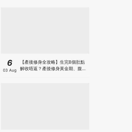
6
【產後修身全攻略】生完B個肚點
解收唔返？產後修身黃金期、腹直
03 Aug
肌分離、紮肚定做機一次睇