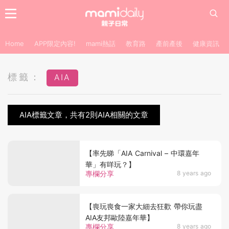
Home
APP限定內容!
mami熱話
教育路
產前產後
健康資訊
標籤：
AIA
AIA標籤文章，共有2則AIA相關的文章
【率先睇「AIA Carnival – 中環嘉年
華」有咩玩？】
專欄分享
8 years ago
【喪玩喪食一家大細去狂歡 帶你玩盡
AIA友邦歐陸嘉年華】
專欄分享
8 years ago