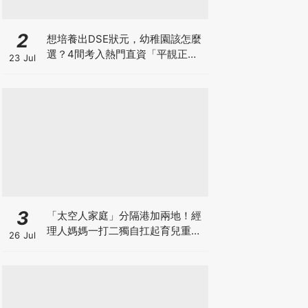
2
想培養出DSE狀元，幼稚園該怎麼
選？4間考入熱門直資「平靚正」
23 Jul
免費幼稚園！
3
「太空人家庭」分隔港加兩地！經
理人媽媽一打二獨自扛起育兒重
26 Jul
擔！Stephanie｜經理人｜太空人
家庭｜職場媽媽