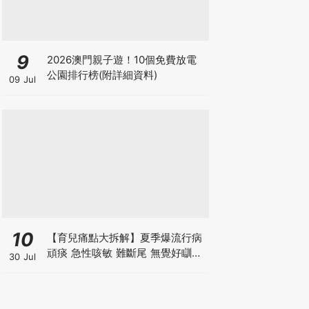
9
2026澳門親子遊！10個免費放電
公園排行榜(附詳細資料)
09 Jul
10
【育兒痛點大拆解】夏季爆流行病
頑痰 急性咳敏 難斷尾 無覺好瞓？
30 Jul
中醫教路 一招踢走頑痰斷尾！