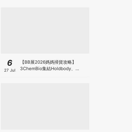
6
【BB展2026媽媽掃貨攻略】
3ChemBio集結Holdbody、
27 Jul
ProVen、森下仁丹、Return人氣
品牌激減！低至18折＋買3送1＋原
箱優惠低至65折