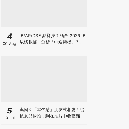
4
IB/AP/DSE 點樣揀？結合 2026 IB
放榜數據，分析「中途轉機」3 大
06 Aug
考慮！
5
與囡囡「零代溝」朋友式相處！從
被女兒偷拍，到在拍片中收穫滿足
10 Jul
感！VAL媽｜美如｜KOL媽媽