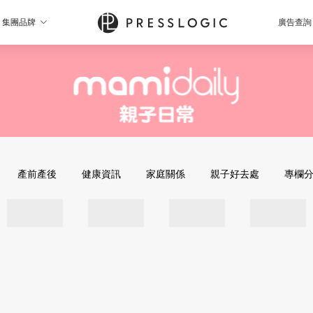
集團品牌
廣告查詢
產前產後
健康資訊
家庭關係
親子好去處
專欄