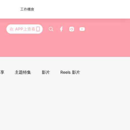
工作機會
在 APP上查看
分享
主題特集
影片
Reels 影片