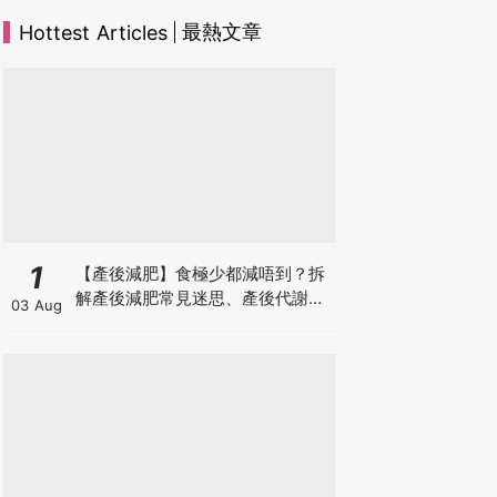
最熱文章
Hottest Articles
1
【產後減肥】食極少都減唔到？拆
解產後減肥常見迷思、產後代謝、
03 Aug
水腫原因＋淋巴引流、Onda Pro
修身攻略