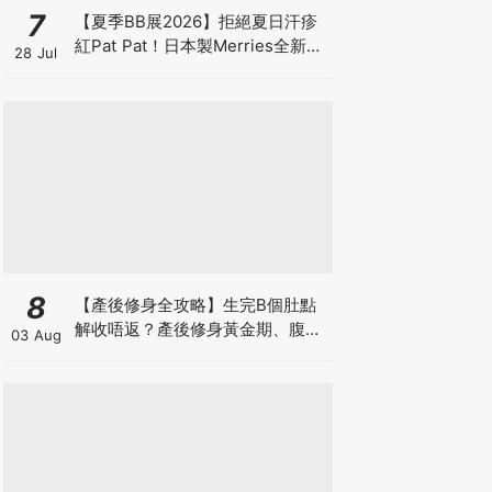
7
【夏季BB展2026】拒絕夏日汗疹
紅Pat Pat！日本製Merries全新超
28 Jul
吸安睡褲挑戰全晚零外漏 皇牌
First Premium系列買1送1！
8
【產後修身全攻略】生完B個肚點
解收唔返？產後修身黃金期、腹直
03 Aug
肌分離、紮肚定做機一次睇