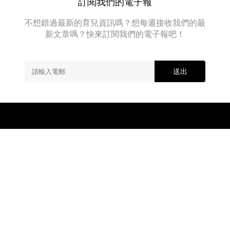
訂閱我們的電子報
從
～
動
程
《龍
度
手
畫
貓》
不想錯過最新的育兒資訊嗎？想每週接收我們的最
有
到...
工
新文章嗎？快來訂閱我們的電子報吧！
經
增
刺
無
典
減！
繡
重
最
送出
圖
溫！
近
案
工
作
超
室
可
更
愛！
推
出
新
時
裝
品
牌
—
關於我們
廣告查詢
加入我們
「S...
Copyright © 2026 MamiDaily.