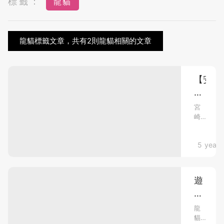
標籤：
龍貓
龍貓標籤文章，共有2則龍貓相關的文章
【安
雅
與
宮
崎
魔
駿
女】
父
吉
mami熱
5 years
子
檔
卜
與
力
吉
遊
+宮
卜
日
力
崎
工
必
駿
龍
作
貓、
買
父
室