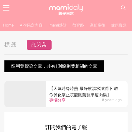
Home
APP限定內容!
mami熱話
教育路
產前產後
健康資訊
標籤：
龍脷葉
龍脷葉標籤文章，共有1則龍脷葉相關的文章
【天氣時冷時熱 最好飲湯水滋潤下 教
你煲化痰止咳龍脷葉蘋果瘦肉湯】
專欄分享
8 years ago
訂閱我們的電子報