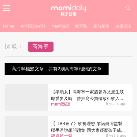
Home
APP限定內容!
mami熱話
教育路
產前產後
健康資訊
標籤：
高海寧
高海寧標籤文章，共有2則高海寧相關的文章
【孝順女】高海寧一家溫馨為父慶生鼓
勵愛要及時 曾捱窮今買樓放租收入贈
mami熱話
5 years ago
母親
【《BB來了》收視理想 黎諾懿同監製
聯手游說想開續集 同大家經歷孩子成長
靚媽鬆一鬆
8 years ago
入學階段】