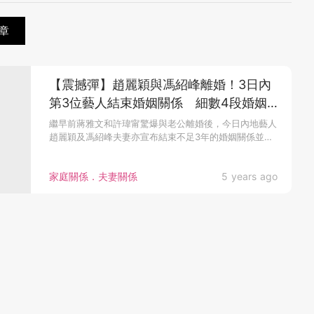
章
【震撼彈】趙麗穎與馮紹峰離婚！3日內
第3位藝人結束婚姻關係 細數4段婚姻
中最艱難的時期
繼早前蔣雅文和許瑋甯驚爆與老公離婚後，今日內地藝人
趙麗穎及馮紹峰夫妻亦宣布結束不足3年的婚姻關係並
將...
家庭關係．夫妻關係
5 years ago