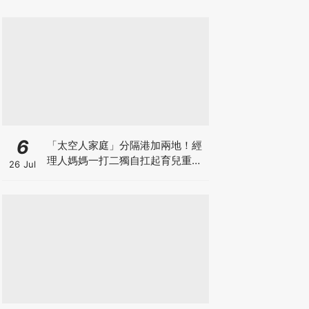
6
「太空人家庭」分隔港加兩地！經
理人媽媽一打二獨自扛起育兒重
26 Jul
擔！Stephanie｜經理人｜太空人
家庭｜職場媽媽