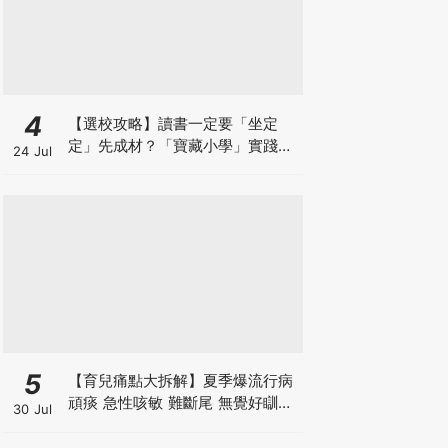
4
【選校攻略】讀書一定要「坐定
定」先成材？「寶藏小學」實踐動
24 Jul
靜循環激發孩子潛能
5
【育兒痛點大拆解】夏季爆流行病
頑痰 急性咳敏 難斷尾 無覺好瞓？
30 Jul
中醫教路 一招踢走頑痰斷尾！