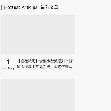
最熱文章
Hottest Articles
1
【產後減肥】食極少都減唔到？拆
解產後減肥常見迷思、產後代謝、
03 Aug
水腫原因＋淋巴引流、Onda Pro
修身攻略