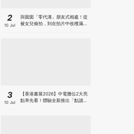
2
與囡囡「零代溝」朋友式相處！從
被女兒偷拍，到在拍片中收穫滿足
10 Jul
感！VAL媽｜美如｜KOL媽媽
3
【香港書展2026】中電攤位2大亮
點率先看！體驗全新推出「點讀故
10 Jul
事書」系列＋升級版《低碳城市規
劃師》電子桌遊