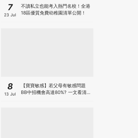
7
不讀私立也能考入熱門名校！全港
18區優質免費幼稚園清單公開！
23 Jul
8
【寶寶敏感】若父母有敏感問題
BB中招機會高達80%? 一文看清預
13 Jul
防敏感關鍵因素！