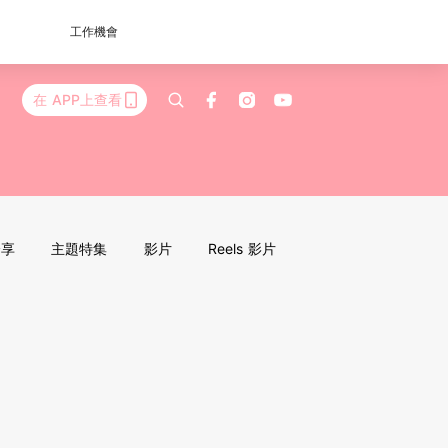
工作機會
在 APP上查看
分享
主題特集
影片
Reels 影片