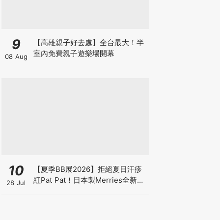
9
【高雄親子好去處】全台最大！半
室內免費親子遊樂場開幕
08 Aug
10
【夏季BB展2026】拒絕夏日汗疹
紅Pat Pat！日本製Merries全新超
28 Jul
吸安睡褲挑戰全晚零外漏 皇牌
First Premium系列買1送1！