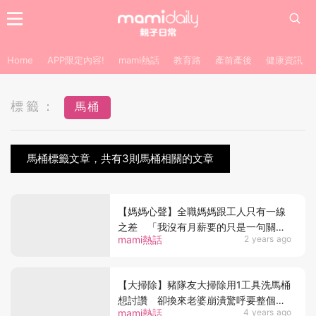
Home
APP限定內容!
mami熱話
教育路
產前產後
健康資訊
標籤：
馬桶
馬桶標籤文章，共有3則馬桶相關的文章
【媽媽心聲】全職媽媽跟工人只有一線
之差 「我沒有月薪要的只是一句關
mami熱話
2 years ago
心」
【大掃除】豬隊友大掃除用1工具洗馬桶
想討讚 卻換來老婆崩潰驚呼要整個換
mami熱話
4 years ago
掉