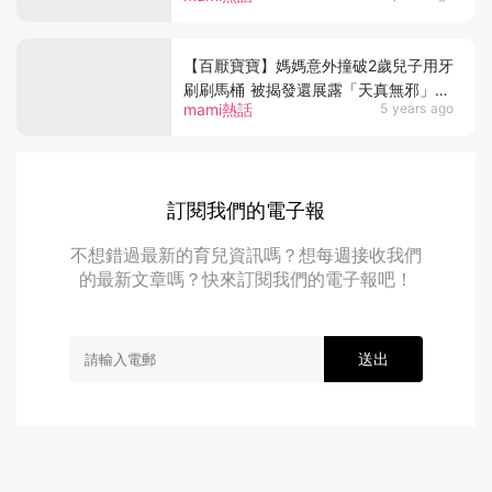
【百厭寶寶】媽媽意外撞破2歲兒子用牙
刷刷馬桶 被揭發還展露「天真無邪」笑
mami熱話
5 years ago
容
訂閱我們的電子報
不想錯過最新的育兒資訊嗎？想每週接收我們
的最新文章嗎？快來訂閱我們的電子報吧！
送出