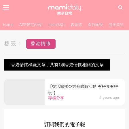
Home
APP限定內容!
mami熱話
教育路
產前產後
健康資訊
標籤：
香港情懷
香港情懷標籤文章，共有1則香港情懷相關的文章
【復活節挪亞方舟限時活動 有得食有得
玩 】
專欄分享
7 years ago
訂閱我們的電子報