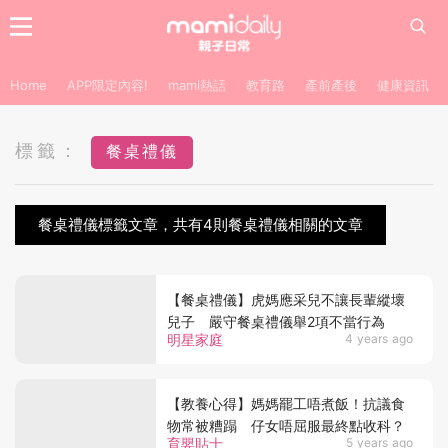
Home
APP限定內容!
mami熱話
教育路
產前產後
健康資訊
標籤：
餐桌禮儀
餐桌禮儀標籤文章，共有4則餐桌禮儀相關的文章
【餐桌禮儀】虎媽應采兒不讓長輩縱壞
兒子 嚴守餐桌禮儀舉2項不當行為
明星家庭
4 years ago
【教養心得】媽媽罷工唔煮飯！抗議食
物常被糟蹋 仔女唔屈服最終點收科？
育嬰貼士
5 years ago