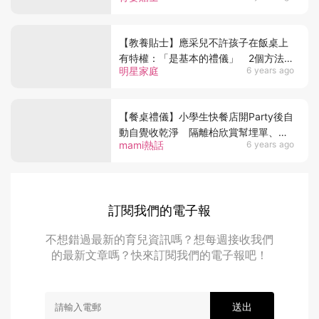
【教養貼士】應采兒不許孩子在飯桌上
有特權：「是基本的禮儀」 2個方法培
明星家庭
6 years ago
養孩子餐桌禮儀！
【餐桌禮儀】小學生快餐店開Party後自
動自覺收乾淨 隔離枱欣賞幫埋單、店
mami熱話
6 years ago
員大讚有家教
訂閱我們的電子報
不想錯過最新的育兒資訊嗎？想每週接收我們
的最新文章嗎？快來訂閱我們的電子報吧！
送出