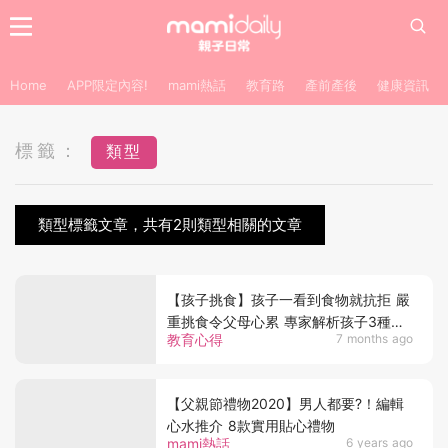
Home
APP限定內容!
mami熱話
教育路
產前產後
健康資訊
標籤：
類型
類型標籤文章，共有2則類型相關的文章
【孩子挑食】孩子一看到食物就抗拒 嚴
重挑食令父母心累 專家解析孩子3種挑
教育心得
7 months ago
食類型與應對方法
【父親節禮物2020】男人都要?！編輯
心水推介 8款實用貼心禮物
mami熱話
6 years ago