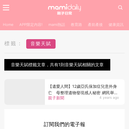
Home
APP限定內容!
mami熱話
教育路
產前產後
健康資訊
標籤：
音樂天賦
音樂天賦標籤文章，共有1則音樂天賦相關的文章
【遺愛人間】12歲亞氏保加症兒意外身
亡 母整理遺物發現感人秘密 網民舉動
親子新聞
4 years ago
暖人心
訂閱我們的電子報