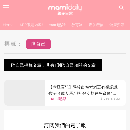
Home
APP限定內容!
mami熱話
教育路
產前產後
健康資訊
標籤：
陪自己
陪自己標籤文章，共有1則陪自己相關的文章
【老豆育兒】學校出卷考老豆有幾認識
孩子 4成人唔合格 仔女想爸爸多做1件
mami熱話
2 years ago
事 究竟難唔難做到？
訂閱我們的電子報