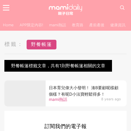
Home
APP限定內容!
mami熱話
教育路
產前產後
健康資訊
標籤：
野餐帳篷
野餐帳篷標籤文章，共有1則野餐帳篷相關的文章
日本育兒偉大小發明！ 湊B要顧呢樣顧
個樣？有呢D小法寶輕鬆得多！
mami熱話
8 years ago
訂閱我們的電子報