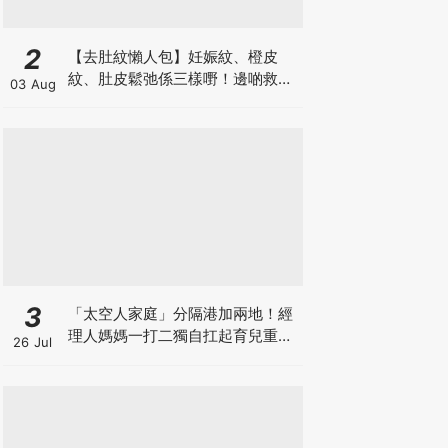
2
【去肚紋懶人包】妊娠紋、橙皮
紋、肚皮鬆弛係三樣嘢！邊啲救得
03 Aug
返、邊啲只能淡化？
3
「太空人家庭」分隔港加兩地！經
理人媽媽一打二獨自扛起育兒重
26 Jul
擔！Stephanie｜經理人｜太空人
家庭｜職場媽媽