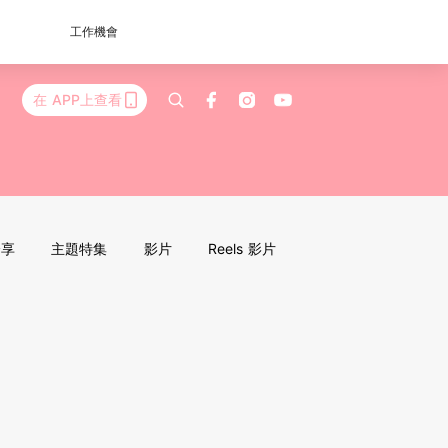
工作機會
在 APP上查看
分享
主題特集
影片
Reels 影片