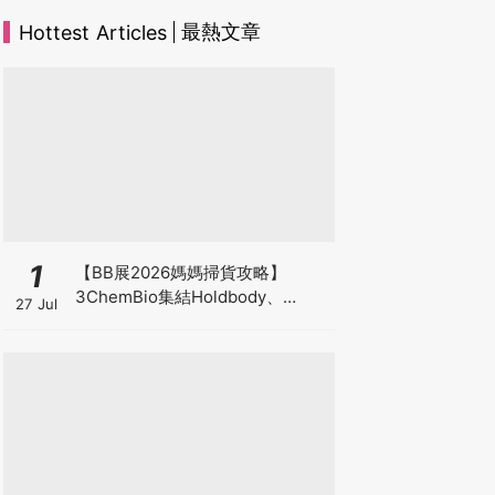
最熱文章
Hottest Articles
1
【BB展2026媽媽掃貨攻略】
3ChemBio集結Holdbody、
27 Jul
ProVen、森下仁丹、Return人氣
品牌激減！低至18折＋買3送1＋原
箱優惠低至65折