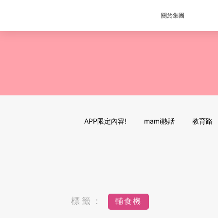
關於集團
APP限定內容!
mami熱話
教育路
標籤：
輔食機