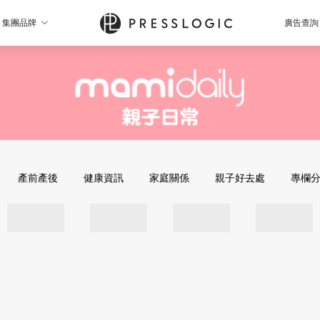
集團品牌
廣告查詢
產前產後
健康資訊
家庭關係
親子好去處
專欄