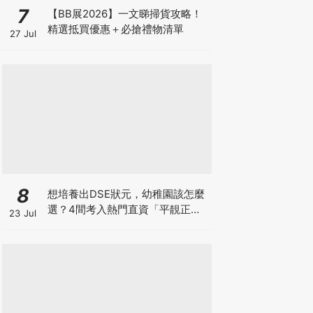
7
【BB展2026】一文睇掃貨攻略！
精選抵買優惠＋必搶禮物清單
27 Jul
8
想培養出DSE狀元，幼稚園該怎麼
選？4間考入熱門直資「平靚正」
23 Jul
免費幼稚園！