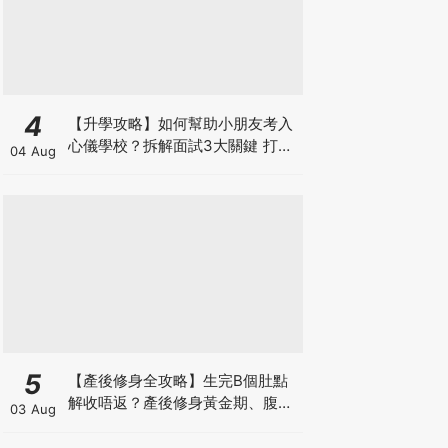
4
【升學攻略】如何幫助小朋友考入
心儀學校？拆解面試3大關鍵 打好
04 Aug
多元智能發展的營養基礎
5
【產後修身全攻略】生完B個肚點
解收唔返？產後修身黃金期、腹直
03 Aug
肌分離、紮肚定做機一次睇