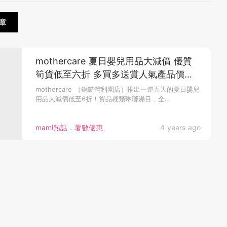
章
mothercare 夏日嬰兒用品大減價 優質
筍貨低至六折 多買多送賞人氣產品價值
近二千元
mothercare （銅鑼灣利園店）推出一連五天的夏日嬰兒
用品大減價低至6折！貨品種類琳瑯滿目，全...
mami熱話．著數優惠
4 years ago