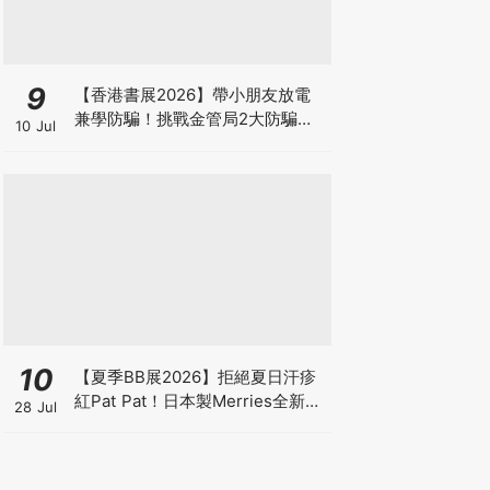
9
【香港書展2026】帶小朋友放電
兼學防騙！挑戰金管局2大防騙遊
10 Jul
戲、贏「嗱喳蕉」購物袋及多款驚
喜紀念品！
10
【夏季BB展2026】拒絕夏日汗疹
紅Pat Pat！日本製Merries全新超
28 Jul
吸安睡褲挑戰全晚零外漏 皇牌
First Premium系列買1送1！