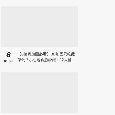
6
【6個月加固必看】BB加固只吃蔬
菜粥？小心愈食愈缺鐵！12大補鐵
18 Jul
食材清單＋一星期食譜推薦