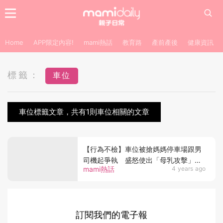
Home
APP限定內容!
mami熱話
教育路
產前產後
健康資訊
標籤：
車位
車位標籤文章，共有1則車位相關的文章
【行為不檢】車位被搶媽媽停車場跟男
司機起爭執 盛怒使出「母乳攻擊」嚇
mami熱話
4 years ago
壞網民
訂閱我們的電子報