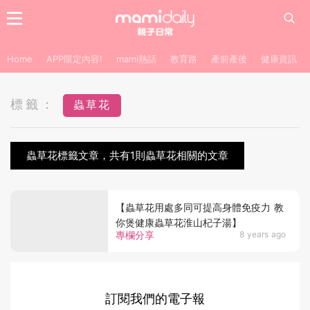
Home
APP限定內容!
mami熱話
教育路
產前產後
健康資訊
標籤：
蟲草花
蟲草花標籤文章，共有1則蟲草花相關的文章
【蟲草花用處多同可提高身體免疫力 教
你煲健康蟲草花淮山杞子湯】
專欄分享
8 years ago
訂閱我們的電子報