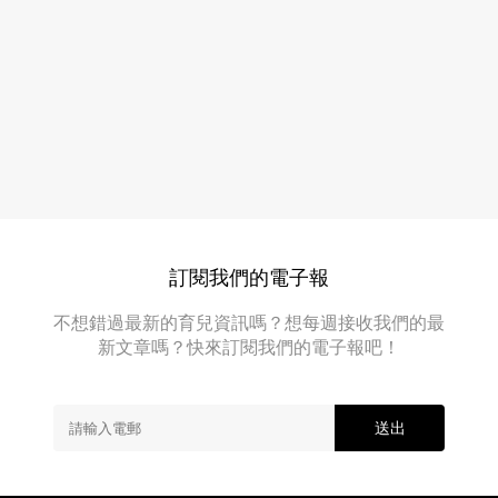
手
潤
瓜
肺
栗
子
湯
甘
水
筍
佛
湯！
雖
手
然
瓜
未
栗
必
有
子
龍
訂閱我們的電子報
甘
珠
嘅
筍
不想錯過最新的育兒資訊嗎？想每週接收我們的最
抗
湯
新文章嗎？快來訂閱我們的電子報吧！
疫
效
果，
都
送出
不
妨
多