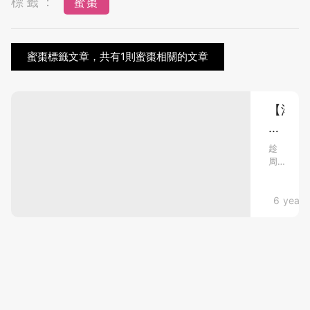
標籤：
蜜棗
蜜棗標籤文章，共有1則蜜棗相關的文章
【湯
水
分
趁
周
享】
末
無
嚟
落
專欄分享．
6 years
個
滋
鹽
陰
都
潤
好
肺
湯
甜！
水
健
－
脾
佛