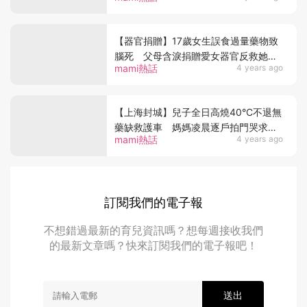
【器官捐贈】17歲女生誤食過量藥物致
腦死 父母含淚捐贈愛女器官反救她一
mami熱話
4 years ago
命？
【上海封城】兒子全日高燒40°C不退無
藥缺救護車 媽媽凌晨逐戶拍門哭求退
mami熱話
4 years ago
燒藥
訂閱我們的電子報
不想錯過最新的育兒資訊嗎？想每週接收我們
的最新文章嗎？快來訂閱我們的電子報吧！
送出