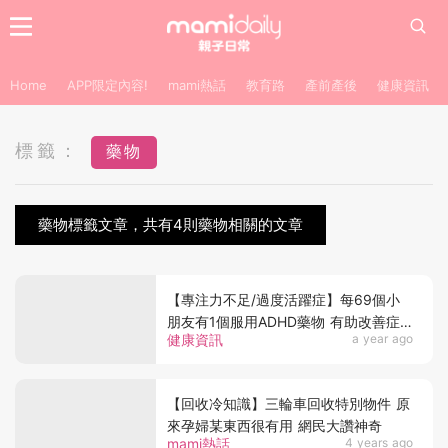
Home
APP限定內容!
mami熱話
教育路
產前產後
健康資訊
標籤：
藥物
藥物標籤文章，共有4則藥物相關的文章
【專注力不足/過度活躍症】每69個小
朋友有1個服用ADHD藥物 有助改善症
健康資訊
a year ago
狀 但仍要注意效用
【回收冷知識】三輪車回收特別物件 原
來孕婦某東西很有用 網民大讚神奇
mami熱話
4 years ago