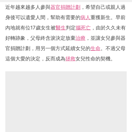
近年越來越多人參與
器官捐贈計劃
，希望自己或親人過
身後可以遺愛人間，幫助有需要的
病人
重獲新生。早前
內地就有位17歲女生被
醫生
判定
腦死亡
，由於久久未有
好轉跡象，父母終含淚決定放棄
治療
，並讓女兒參與器
官捐贈計劃，用另一個方式延續女兒的
生命
。不過父母
這個大愛的決定，反而成為
拯救
女兒性命的契機。