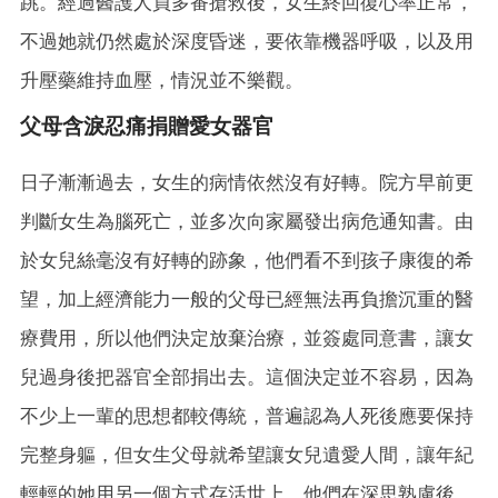
跳。經過醫護人員多番搶救後，女生終回復心率正常，
不過她就仍然處於深度昏迷，要依靠機器呼吸，以及用
升壓藥維持血壓，情況並不樂觀。
父母含淚忍痛捐贈愛女器官
日子漸漸過去，女生的病情依然沒有好轉。院方早前更
判斷女生為腦死亡，並多次向家屬發出病危通知書。由
於女兒絲毫沒有好轉的跡象，他們看不到孩子康復的希
望，加上經濟能力一般的父母已經無法再負擔沉重的醫
療費用，所以他們決定放棄治療，並簽處同意書，讓女
兒過身後把器官全部捐出去。這個決定並不容易，因為
不少上一輩的思想都較傳統，普遍認為人死後應要保持
完整身軀，但女生父母就希望讓女兒遺愛人間，讓年紀
輕輕的她用另一個方式存活世上。他們在深思熟慮後，