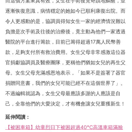
而這個方案果真有效，女生在手術後竟奇蹟地蘇醒，並
逐漸恢復意識，病情穩定的她如今已順利康復出院。而
令人更感動的是，協調員得知女生一家的經濟情況難以
負擔是次手術及往後的治療後，竟主動為他們一家透過
醫院的平台進行籌款，目前已籌得超過17萬人民幣善
款，足夠支付所有救治費用。女生父母非常感激這位器
官捐獻協調員及醫療團隊，更稱他們猶如女兒的再生父
母。女生父母充滿感恩地表示，「如果不是簽署了器官
捐贈同意書，我們的女兒可能已經不在這個世界了」。
不過編輯就認為，女生父母最應該多謝的人應該是自
己，全靠他們的大愛決定，才有機會讓女兒重獲新生！
延伸閱讀：
【被困車箱】幼童烈日下被困超過40°C高溫車箱滿臉