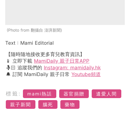
Photo from 翻攝自 澎湃新聞
Text : Mami Editorial
【隨時隨地接收更多育兒教育資訊】
📱 立即下載
MamiDaily 親子日常APP
🤱🏻 追蹤我們的
Instagram: mamidaily.hk
🔔 訂閱 MamiDaily 親子日常
Youtube頻道
標籤:
mami熱話
器官捐贈
遺愛人間
親子新聞
腦死
藥物